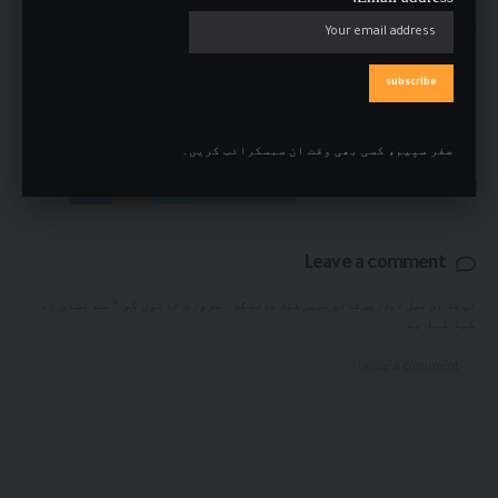
قونصل جنرل کا پاکستانی سرمایہ کاروں کو مشترکہ
سرمایہ کاری بڑھانے کا پیغام سعودی عرب میں
پاکستانی سرمایہ کاروں کے اتحاد تعاون اور
اقتصادی روابط مضبوط بنانے کے عزم کا اظہار
صفر سپیم، کسی بھی وقت ان سبسکرائب کریں۔
Facebook
Leave a comment
آپ کا ای میل ایڈریس شائع نہیں کیا جائے گا۔
ضروری خانوں کو
*
سے نشان زد
کیا گیا ہے