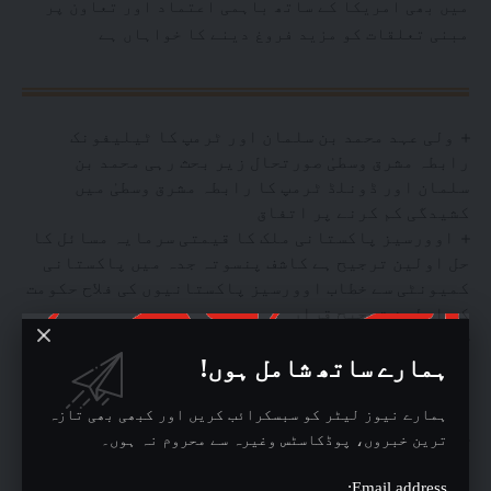
میں بھی امریکا کے ساتھ باہمی اعتماد اور تعاون پر
مبنی تعلقات کو مزید فروغ دینے کا خواہاں ہے
ولی عہد محمد بن سلمان اور ٹرمپ کا ٹیلیفونک
رابطہ مشرق وسطیٰ صورتحال زیر بحث رہی محمد بن
سلمان اور ڈونلڈ ٹرمپ کا رابطہ مشرق وسطیٰ میں
کشیدگی کم کرنے پر اتفاق
اوورسیز پاکستانی ملک کا قیمتی سرمایہ مسائل کا
حل اولین ترجیح ہے کاشف پنسوتہ جدہ میں پاکستانی
کمیونٹی سے خطاب اوورسیز پاکستانیوں کی فلاح حکومت
کی اولین ترجیح قرار
ریاض ایئر کا پاکستان کیلئے فضائی آپریشن اسلام
ہمارے ساتھ شامل ہوں!
آباد اور لاہور کی پروازوں کی بکنگ شروع 14 اگست سے
اسلام آباد اور 18 اگست سے لاہور کیلئے براہِ راست
پروازیں جدید بوئنگ 787-9 ڈریم لائنر استعمال ہوں گے
ہمارے نیوز لیٹر کو سبسکرائب کریں اور کبھی بھی تازہ
جدہ قونصل خانے میں فرینہ ارشد نئی ڈپٹی قونصل
ترین خبروں، پوڈکاسٹس وغیرہ سے محروم نہ ہوں۔
جنرل مقرر سعدیہ وقار النساء کی تعیناتی مکمل
Email address:
پاکستان واپس رپورٹ کرنے کی ہدایت