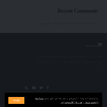
Recent Comments
دکھانے کے لئے کوئی تبصرہ نہیں۔
خبروں اور حالات حاضرہ سے متعلق پاکستان
کی سب سے زیادہ وزٹ کی جانے والی ویب سائٹ
ہے۔
باستخدام هذا الموقع ، فإنك توافق على
سياسة
Accept
الخصوصية
و
شروط الاستخدام
.
© Daily IMROZE. Media Hut Design Company. All Rights Reserved.