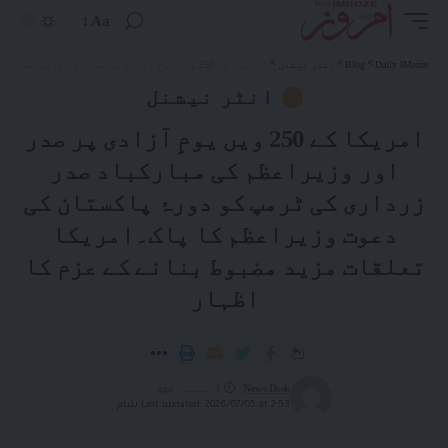
Aa
Daily IMroze
>
Blog
>
انٹر نیشنل
>
امریکا کے 250 ویں یومِ آزادی پر صدر اور وزیراعظم کی مبارکباد صدر زرداری کی ٹرمپ کو دورۂ پاکستان کی دعوت وزیراعظم کا پاک۔امریکا تعلقات مزید مضبوط بنانے کے عزم کا اظہار
انٹر نیشنل
امریکا کے 250 ویں یومِ آزادی پر صدر
اور وزیراعظم کی مبارکباد صدر
زرداری کی ٹرمپ کو دورۂ پاکستان کی
دعوت وزیراعظم کا پاک۔امریکا
تعلقات مزید مضبوط بنانے کے عزم کا
اظہار
News Desk
1 مہینہ ago
Last updated: 2026/07/05 at 2:53 شام