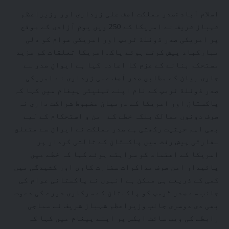
اسلام آباد :صدر مملکت آصف علی زرداری اور وزیراعظم
شہباز شریف نے امریکا کے 250 ویں یومِ آزادی کے موقع
پر امریکی صدر ڈونلڈ ٹرمپ اور امریکی عوام کو دلی
مبارکباد پیش کرتے ہوئے پاک۔امریکا تعلقات کو مزید
مستحکم بنانے کے عزم کا اعادہ کیا ہے ایوانِ صدر سے
جاری بیان کے مطابق صدر آصف علی زرداری نے امریکی
صدر ڈونلڈ ٹرمپ کے نام اپنے تہنیتی پیغام میں کہا کہ
پاکستان اور امریکا کے درمیان مضبوط شراکت داری نہ
صرف دونوں ممالک بلکہ خطے کے امن و استحکام کے لیے
بھی اہم حیثیت رکھتی ہے صدر مملکت نے ایران سے متعلق
سفارتی پیش رفت میں پاکستان کے ثالثی کردار پر
امریکا کے اعتماد کو سراہتے ہوئے کہا کہ خطے میں
پائیدار امن صرف مذاکرات سفارت کاری اور کشیدگی میں
کمی کے ذریعے ہی ممکن ہے انہوں نے پاکستانی عوام کی
جانب سے صدر ٹرمپ کو پاکستان کے سرکاری دورے کی دعوت
بھی دی دوسری جانب وزیراعظم شہباز شریف نے سماجی
رابطے کی ویب سائٹ ایکس پر اپنے پیغام میں کہا کہ