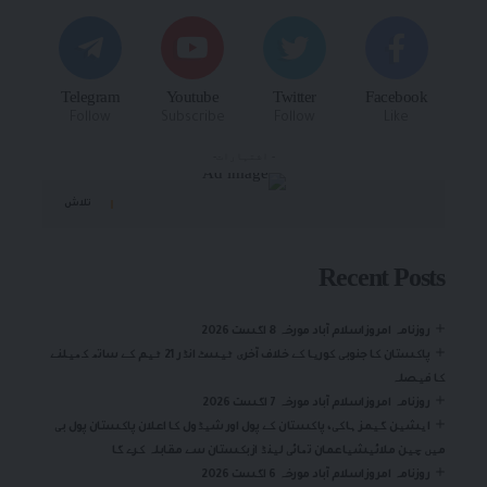
Telegram
Youtube
Twitter
Facebook
Follow
Subscribe
Follow
Like
- اشتہارات-
تلاش
Recent Posts
روزنامہ امروزاسلام آباد مورخہ 8 اگست 2026
پاکستان کا جنوبی کوریا کے خلاف آخری ٹیسٹ انڈر 21 ٹیم کے ساتھ کھیلنے
کا فیصلہ
روزنامہ امروزاسلام آباد مورخہ 7 اگست 2026
ایشین گیمز ہاکی، پاکستان کے پول اور شیڈول کا اعلان پاکستان پول بی
میں چین ملائیشیاعمان تھائی لینڈ ازبکستان سے مقابلہ کرے گا
روزنامہ امروزاسلام آباد مورخہ 6 اگست 2026