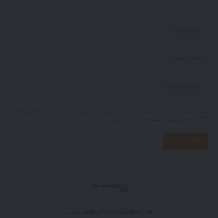
اس براؤزر میں میرا نام، ای میل، اور ویب سائٹ محفوظ رکھیں اگلی
بار جب میں تبصرہ کرنے کےلیے۔
- اشتہارات-
ہمیں سوشل میڈیا پر تلاش کریں۔