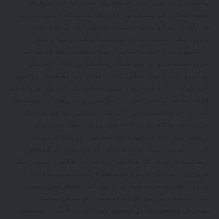
پاکستان باہمی احترام مشترکہ مفادات اور دوطرفہ
مفید تعاون کی بنیاد پر امریکا کے ساتھ اپنی دیرینہ
شراکت داری کو مزید وسعت دینے کے لیے پُرعزم ہے
وزیراعظم نے کہا کہ دونوں ممالک کے درمیان سات
دہائیوں سے زائد عرصے پر محیط تعلقات وقت کے ساتھ
مزید مضبوط ہوئے ہیں جبکہ پاکستانی نژاد امریکی
برادری نے دونوں ملکوں کے درمیان روابط کے فروغ میں
اہم کردار ادا کیا ہے انہوں نے کہا کہ تاریخ اس بات کی
گواہ ہے کہ عالمی امن اور سلامتی کو درپیش اہم چیلنجز
کے دوران پاکستان اور امریکا نے کئی مواقع پر ایک
دوسرے کے ساتھ مل کر کام کیا وزیراعظم نے جنوبی
ایشیا میں امن کے قیام کے لیے صدر ڈونلڈ ٹرمپ کے
کردار کو سراہتے ہوئے کہا کہ ان کی سفارتی کوششوں نے
ایک ممکنہ تباہ کن جنگ کو روکنے اور لاکھوں نہیں بلکہ
کروڑوں انسانی جانوں کو محفوظ بنانے میں مدد دی
وزیراعظم نے مزید کہا کہ دنیا کے مختلف خطوں میں
تنازعات کے پرامن حل کے لیے صدر ٹرمپ کی مسلسل
سفارتی کوششیں قابلِ تحسین ہیں اور پاکستان مستقبل