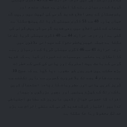
گریڈ کے درمیان رہنے کا امکان ہے جبکہ سندھ اور
بلوچستان کے بعض اضلاع شدید گرمی کی لپیٹ میں رہیں گے
جہاں پارہ 48 سے 51 ڈگری سینٹی گریڈ تک پہنچ سکتا ہے
پنجاب کے کئی اضلاع میں بھی شدید گرمی کی پیش گوئی کی
گئی ہے اور درجہ حرارت 44 سے 48 ڈگری سینٹی گریڈ تک جا
سکتا ہے جبکہ خیبرپختونخوا کے میدانی علاقوں میں
درجہ حرارت 41 سے 46 ڈگری سینٹی گریڈ کے درمیان رہنے
کا امکان ہے محکمہ موسمیات نے خبردار کیا ہے کہ شدید
گرمی کے باعث ہیٹ اسٹروک اور پانی کی کمی کے خطرات
بڑھ سکتے ہیں شہریوں کو مشورہ دیا گیا ہے کہ صبح 10
بجے سے شام 4 بجے تک بلا ضرورت گھروں سے باہر نکلنے سے
گریز کریں پانی اور مشروبات کا زیادہ استعمال کریں
ہلکے رنگ کے کپڑے پہنیں اور بچوں بزرگوں و بیمار
افراد کا خصوصی خیال رکھیں ماہرین کے مطابق احتیاطی
تدابیر اختیار کرکے شدید گرمی کے منفی اثرات سے بڑی
حد تک محفوظ رہا جا سکتا ہے