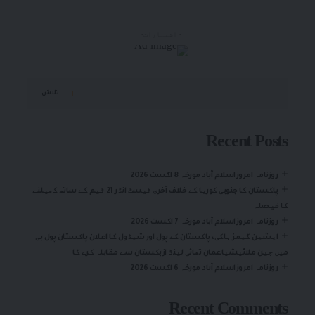
- اشتہارات-
تلاش
Recent Posts
روزنامہ امروزاسلام آباد مورخہ 8 اگست 2026
پاکستان کا جنوبی کوریا کے خلاف آخری ٹیسٹ انڈر 21 ٹیم کے ساتھ کھیلنے
کا فیصلہ
روزنامہ امروزاسلام آباد مورخہ 7 اگست 2026
ایشین گیمز ہاکی، پاکستان کے پول اور شیڈول کا اعلان پاکستان پول بی
میں چین ملائیشیاعمان تھائی لینڈ ازبکستان سے مقابلہ کرے گا
روزنامہ امروزاسلام آباد مورخہ 6 اگست 2026
Recent Comments