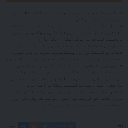
مادرِ ملت محترمہ فاطمہ جناح کی سالگرہ عقیدت و
احترام سے منائی گئی
عطاء اللہ تارڑ نے نیشنل پریس کلب کی ویب سائٹ کا
افتتاح کردیا دو ماہ میں نیشنل پریس کلب میں جدید
ڈیجیٹل لیب قائم ہوگی عطاء اللہ تارڑ
آئی جی اسلام آباد کا کارکردگی بہتر بنانے اور
شفاف پولیسنگ پر زور پبلک سروس میرٹ پر بھرتیوں،
سکیورٹی اور جدید پولیسنگ سے متعلق اہم اہداف مقرر
مون سون بارشوں سے نمٹنے کیلئے راولپنڈی میں
گرینڈ ڈرین ڈی سلٹنگ آپریشن شروع ستھرا پنجاب
ایجنسی کی شہر بھر میں نالیوں کی صفائی، نکاسی آب
کا نظام فعال بنانے کیلئے ہنگامی اقدامات
طلبہ کا اسلام آباد ٹریفک پولیس ہیڈکوارٹرز کا
دورہ طلبہ کو ٹریفک قوانین، پولیس کارکردگی اور
عوام دوست منصوبوں سے آگاہی دی گئی
Facebook