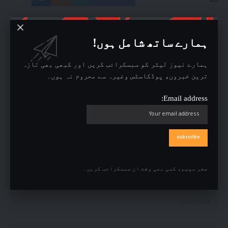
Leave a comment
ہمارے ساتھ شامل ہوں!
آپ کا ای میل ایڈریس شائع نہیں کیا جائے گا۔
ضروری خانوں کو
*
سے نشان زد
کیا گیا ہے
ہمارے نیوز لیٹر کو سبسکرائب کریں اور کبھی بھی تازہ
ترین خبروں، پوڈکاسٹس وغیرہ سے محروم نہ ہوں۔
Email address:
صفر سپیم، کسی بھی وقت ان سبسکرائب کریں۔