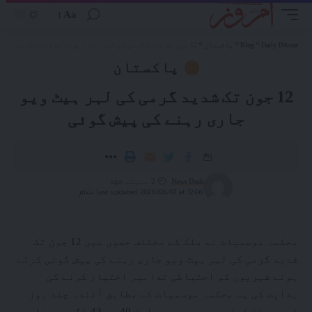
Aa
Daily IMroze
>
Blog
>
پاکستان
>
12 جون تک شدید گرمی کی لہر ہیٹ ویو جاری رہنے کی پیش گوئی
پاکستان
12 جون تک شدید گرمی کی لہر ہیٹ ویو
جاری رہنے کی پیش گوئی
News Desk
2 مہینے ago
Last updated: 2026/06/07 at 12:06 شام
محکمہ موسمیات نے ملک کے مختلف حصوں میں 12 جون تک
شدید گرمی کی لہر ہیٹ ویو جاری رہنے کی پیش گوئی کرتے
ہوئے شہریوں کو احتیاطی تدابیر اختیار کرنے کی
ہدایت کی ہے محکمہ موسمیات کے مطابق آئندہ چند روز
کے دوران کراچی میں درجہ حرارت 40 سے 43 ڈگری سینٹی