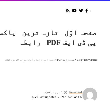
صفحہ اوّل
تازہ ترین
پاکس
پی ڈی ایف PDF
رابطہ
Daily IMroze
>
Blog
>
پی ڈی ایف PDF
>
ڈیلی امروز اسلام آباد مورخہ 29 جون 2026
ڈ
News Desk
1 مہینہ ago
Last updated: 2026/06/29 at 4:12 صبح