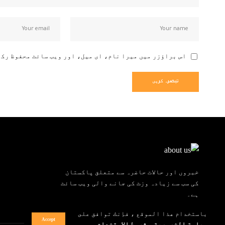
اس براؤزر میں میرا نام، ای میل، اور ویب سائٹ محفوظ رک
خبروں اور حالات حاضرہ سے متعلق پاکستان
کی سب سے زیادہ وزٹ کی جانے والی ویب سائٹ
ہے۔
باستخدام هذا الموقع ، فإنك توافق على
Accept
سياسة الخصوصية
و
شروط الاستخدام
.