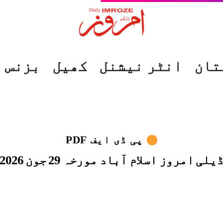
تان
انٹر نیشنل
کھیل
بزنس
پی ڈی ایف PDF
یلی امروز اسلام آباد مورخہ 29 جون 2026