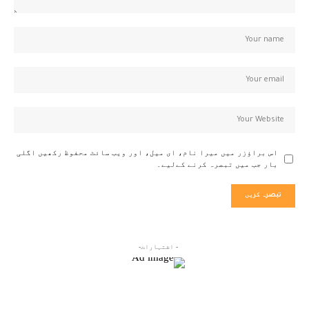
اس براؤزر میں میرا نام، ای میل، اور ویب سائٹ محفوظ رکھیں اگلی
بار جب میں تبصرہ کرنے کےلیے۔
- اشتہارات-