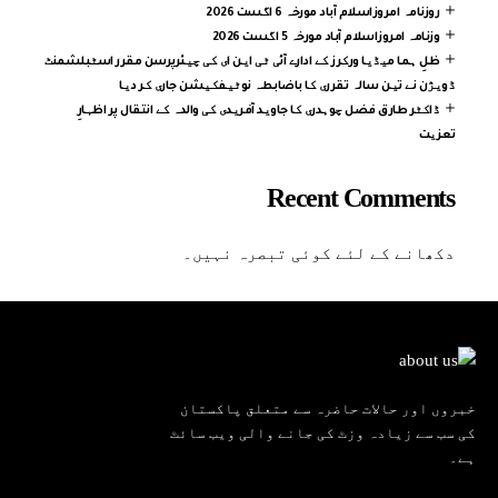
روزنامہ امروزاسلام آباد مورخہ 6 اگست 2026
وزنامہ امروزاسلام آباد مورخہ 5 اگست 2026
ظلِ ہما میڈیا ورکرز کے ادارے آئی ٹی این ای کی چیئرپرسن مقرر اسٹبلشمنٹ
ڈویژن نے تین سالہ تقرری کا باضابطہ نوٹیفکیشن جاری کر دیا
ڈاکٹر طارق فضل چوہدری کا جاوید آفریدی کی والدہ کے انتقال پر اظہارِ
تعزیت
Recent Comments
دکھانے کے لئے کوئی تبصرہ نہیں۔
خبروں اور حالات حاضرہ سے متعلق پاکستان
کی سب سے زیادہ وزٹ کی جانے والی ویب سائٹ
ہے۔