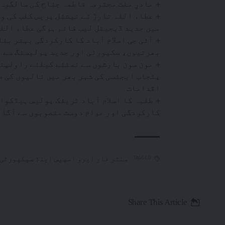
مادرِ ملت محترمہ فاطمہ جناح کی سالگرہ
عطاء اللہ تارڑ نے نیشنل پریس کلب کی و
میں جدید ڈیجیٹل لیب قائم ہوگی عطاء الل
آئی جی اسلام آباد کا کارکردگی بہتر بنا
بھرتیوں، سکیورٹی اور جدید پولیسنگ سے م
مون سون بارشوں سے نمٹنے کیلئے راولپنڈ
پنجاب ایجنسی کی شہر بھر میں نالیوں کی 
اقدامات
طلبہ کا اسلام آباد ٹریفک پولیس ہیڈکوا
کارکردگی اور عوام دوست منصوبوں سے آگاہ
سنٹر فار ایرو اسپیس اینڈ سیکیورٹی
TAGGED:
Share This Article