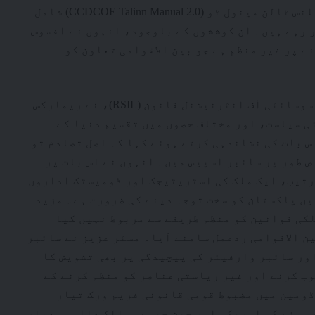
کوآپریٹو سائبر ڈیفنس سینٹر آف ایکسیلنس ٹالن مینول ٹو (CCDCOE Talinn Manual 2.0) شامل
کر رہے ہیں۔ ان کوششوں کے باوجود، انہوں نے افسوس
ے پر غیر منظم ہے جو بین الاقوامی تعاون کو
جمال عزیز، ایگزیکٹو ڈائریکٹر ریسرچ سوسائٹی آف انٹرنیشنل قانون (RSIL)، نے ریمارکس
ئی سیاست، اور مختلف حصوں میں تقسیم دنیا کے
س بات کی نشاندہی کرتے ہوئے کہا کہ اصل تصادم تو
ص طور پر سائبر اسپیس میں۔ انہوں نے اس بات پر
ترتیب، ایک ملک کی اسٹریٹیجک اور ڈومیسٹک اداروں
میں پاکستان کو سخت توجہ دینے کی ضرورت ہے۔ مزید
لکی قوانین کو منظم طریقے سے مربوط نہیں کیا
ین الاقوامی ردعمل سامنے آیا۔ مسٹر عزیز نے سائبر
ور سائبر وارفیئر کی پیچیدگی پر بھی تشویش کا
ب کرنے اور غیر ریاستی عناصر کو منظم کرنے کے
ڈومین میں مضبوط قومی قانونی فریم ورک تیار
 ہوئے کہ امریکہ اور چین جیسے ممالک عالمی معیار