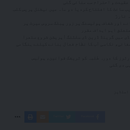
 عقیدت و احترام سے منائی گئی
یب سائٹ کا افتتاح کردیا دو ماہ میں نیشنل پریس کلب
ہ تارڑ
نے اور شفاف پولیسنگ پر زور پبلک سروس میرٹ پر
تعلق اہم اہداف مقرر
ی میں گرینڈ ڈرین ڈی سلٹنگ آپریشن شروع ستھرا
صفائی، نکاسی آب کا نظام فعال بنانے کیلئے ہنگامی
رٹرز کا دورہ طلبہ کو ٹریفک قوانین، پولیس
ی دی گئی
 اسٹڈیز
Twitter
Facebook