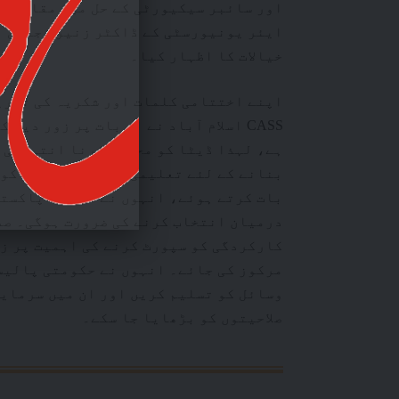
اور سائبر سیکیورٹی کے حل میں مقامی تر
ایئر یونیورسٹی کے ڈاکٹر زنیرا جلیل ا
خیالات کا اظہار کیا۔
اپنے اختتامی کلمات اور شکریہ کی تقری
CASS اسلام آباد نے اس بات پر زور دی
ہے، لہذا ڈیٹا کو محفوظ کرنا انتہائی ا
بنانے کے لئے تعلیمی شعبے میں جاری کو
بات کرتے ہوئے، انہوں نے کہا کہ پاکستا
کارکردگی کو سپورٹ کرنے کی اہمیت پر زو
مرکوز کی جائے۔ انہوں نے حکومتی پالیس
وسائل کو تسلیم کریں اور ان میں سرمای
صلاحیتوں کو بڑھایا جا سکے۔