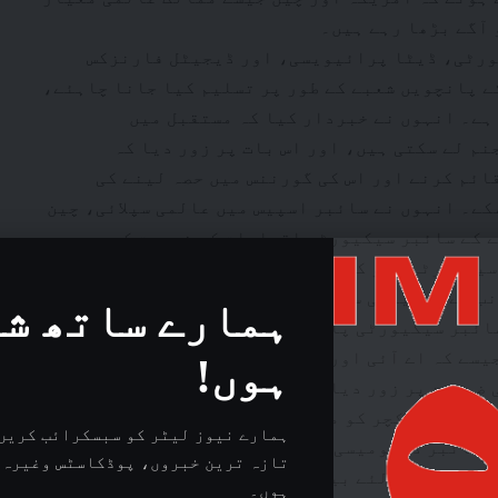
 آگے بڑھا رہے ہیں۔
ورٹی، ڈیٹا پرائیویسی، اور ڈیجیٹل فارنزکس
ے پانچویں شعبے کے طور پر تسلیم کیا جانا چاہئے،
 ہے۔ انہوں نے خبردار کیا کہ مستقبل میں
م لے سکتی ہیں، اور اس بات پر زور دیا کہ
ئم کرنے اور اس کی گورننس میں حصہ لینے کی
کے۔ انہوں نے سائبر اسپیس میں عالمی سپلائی، چین
ے کے سائبر سیکیورٹی اقدامات کی ضرورت کی
نشاندہی کی۔ انہوں نے بتایا کہ سائبر سیکیورٹی، جو کہ 2003-04 کے دوران ایک مشہور لفظ
ب سے سنجیدگی سے نافذ کی جا رہی ہے۔ تاہم، انہوں
ہمارے ساتھ ش
سائبر سیکیورٹی پالیسی، جو اس وقت پارلیمنٹ میں
سے کہ اے آئی اور کلاؤڈ کمپیوٹنگ کو مدنظر نہیں
ہوں!
 ضرورت پر زور دیا بجائے صرف کاغذی منصوبوں کے۔
 انفراسٹرکچر کو محفوظ بنانے کی ضرورت پر بھی
ہمارے نیوز لیٹر کو سبسکرائب کریں 
م سائبر ڈپلومیسی کو بڑھانے، عالمی سائبر اسپیس
تازہ ترین خبروں، پوڈکاسٹس وغیرہ 
 بنانے کے لئے بین الاقوامی رابطے قائم کرنے،
ہوں۔