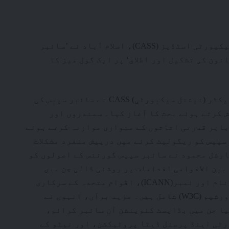
اسلام آباد:سنٹر فار ایرو اسپیس اینڈ سیکیورٹی اسٹڈیز (CASS)، اسلام آباد نے ’سائبر
نون کی تشکیل اور اطلاق‘ پر ایک گول میز کا
ایئر مارشل زاہد محمود (ریٹائرڈ) ڈائریکٹر (نیشنل سیکیورٹی) CASS نے سائبر سپیس کی
 کرتے ہوئے بحث کا آغاز کیا۔ سمندروں اور
 باہر قدرتی اثاثوں کے متوازی موازنہ کرتے ہوئے
سپیس کو ریگولیٹ کرنے میں درپیش منفرد مشکلات
ارشل محمود نے سائبر سپیس گورننس کے اصولوں کو
بین الاقوامی اقدامات پر روشنی ڈالی جن میں
انٹرنیٹ کارپوریشن برائے تفویض کردہ نام اور نمبر(ICANN)، اقوام متحدہ کے سرکاری
ماہرین کے گروپ اور ورلڈ وائڈ ویب کمزورشیم (W3C) شامل ہیں۔ مزید برآں، انہوں نے
یا جن میں بڈاپسٹ کنوینشن آن سائبر کرائم،
ٹی اینڈ پرسنل ڈیٹا پروٹیکشن، اور نیٹو کے