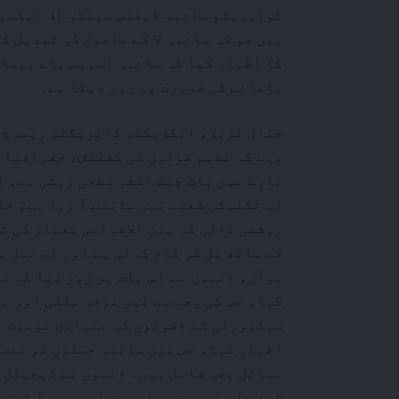
ہیں جو کہ سائبر لا کے ماحول کو تبدیل 
کا اظہار کیا کہ سائبر اسپیس بڑے پیمان
بڑھانے کی ضرورت پر زور دیتا ہے۔
دیے کہ عظیم قوتوں کی کشمَکَش، جغرافیا
بارے میں بات چیت اکثر سطحی رہتی ہے، ا
اب تکنیکی شعبے میں سامنے آ رہا ہے، خا
روشنی ڈالی کہ بین الاقوامی معیار کی 
کے ساتھ مل کر کام کرتی ہے اور اس عمل 
برآں، انہوں نے اس بات پر زور دیا کہ م
گیا، جس کی وجہ سے غیر موثر ملکی اور ب
سیکیورٹی کے اصولوں کی بنیادی نوعیت ا
اظہار کیا، جس میں سائبر حملوں کو منسو
مسائل بھی شامل ہیں۔ انہوں نے ڈیجیٹل 
کرنے کی اہمیت پر زور دیا، یہ نوٹ کرتے