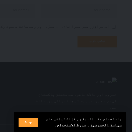
اس براؤزر میں میرا نام، ای میل، اور ویب سائٹ محفوظ رک
خبروں اور حالات حاضرہ سے متعلق پاکستان
کی سب سے زیادہ وزٹ کی جانے والی ویب سائٹ
ہے۔
باستخدام هذا الموقع ، فإنك توافق على
Accept
سياسة الخصوصية
و
شروط الاستخدام
.
© Daily IMROZE. Media Hut Design Company. All Rights Reserved.