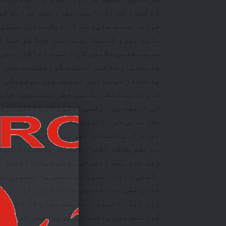
کے قیام کے لئے اپنے مفاد میں ضوابط کو
خواجہ محمد علی، جو کہ ایک سائبر سیکی
ماہر ہیں، کے مطابق سائبر جنگ کو جنگ ک
جس سے قومی سلامتی کی اہمیت اجاگر ہوتی
پابندیاں سائبر اسپیس گورننس سے بھی جن
پاکستان کو سائبر اسپیس میں موجودگی قا
ضرورت ہے تاکہ سائبر خطرات سے بچا جا س
کی اہمیت پر روشنی ڈالی، اور اعلیٰ درج
تھا، اب پاکستان بھر کی تنظیموں کی جان
نے تشویش کا اظہار کیا کہ پاکستان کی 
زیر غور ہے، ابھرتی ہوئی ٹیکنالوجیز جی
رکھتی، اور انہوں نے عملی پالیسیوں کی
جناب علی نے دشمنوں سے اداروں اور اہم
زور دیا۔ انہوں نے اپنے بیان کا اختتا
گورننس میں پاکستان کی پوزیشن کو مضبوط