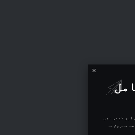
امل
اور کبھی بھی
سے محروم نہ