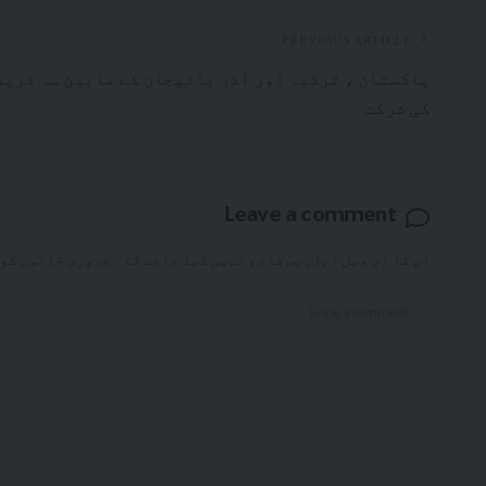
PREVIOUS ARTICLE
پاکستان ، ترکیہ اور آذر بائیجان کے مابین سہ فریق
کی شرکت
Leave a comment
آپ کا ای میل ایڈریس شائع نہیں کیا جائے گا۔
ضروری خانوں کو