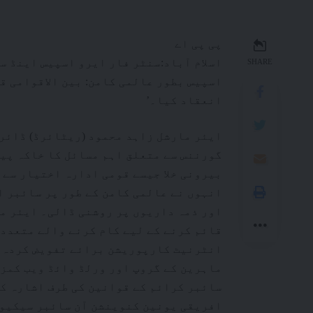
پی پی اے
SHARE
اسپیس بطور عالمی کامن: بین الاقوامی قا
انعقاد کیا۔’
گورننس سے متعلق اہم مسائل کا خاکہ پیش
بیرونی خلا جیسے قومی ادارہ اختیار سے
انہوں نے عالمی کامن کے طور پر سائبر ا
اور ذمہ داریوں پر روشنی ڈالی۔ ایئر م
قائم کرنے کے لیے کام کرنے والے متعدد 
سائبر کرائم کے قوانین کی طرف اشارہ ک
افریقی یونین کنوینشن آن سائبر سیکیور