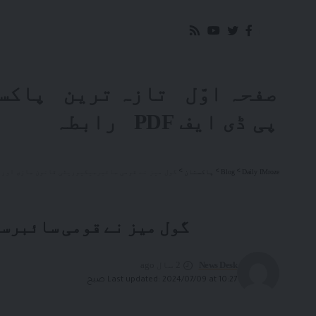
صفحہ اوّل
تازہ ترین
پاکس
پی ڈی ایف PDF
رابطہ
Daily IMroze
>
Blog
>
پاکستان
>
گول میز نے قومی سائبرسیکیوریٹی قانون سازی اور م
گول میز نے قومی سائبرسی
News Desk
2 سال ago
Last updated: 2024/07/09 at 10:27 صبح