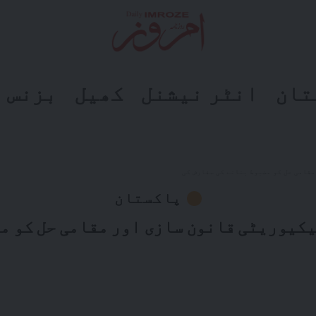
تان
انٹر نیشنل
کھیل
بزنس
قامی حل کو مضبوط بنانے کی سفارش کی
پاکستان
کیوریٹی قانون سازی اور مقامی حل کو م