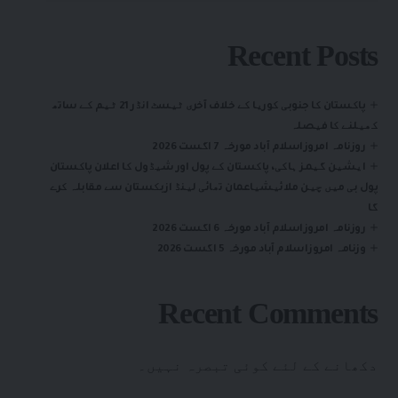
Recent Posts
پاکستان کا جنوبی کوریا کے خلاف آخری ٹیسٹ انڈر 21 ٹیم کے ساتھ
کھیلنے کا فیصلہ
روزنامہ امروزاسلام آباد مورخہ 7 اگست 2026
ایشین گیمز ہاکی، پاکستان کے پول اور شیڈول کا اعلان پاکستان
پول بی میں چین ملائیشیاعمان تھائی لینڈ ازبکستان سے مقابلہ کرے
گا
روزنامہ امروزاسلام آباد مورخہ 6 اگست 2026
وزنامہ امروزاسلام آباد مورخہ 5 اگست 2026
Recent Comments
دکھانے کے لئے کوئی تبصرہ نہیں۔