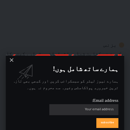
بزنس
حکومت نے کفایت شعاری اقدامات برقرار رکھنے کا
فیصلہ خالی آسامیاں ختم، نئی بھرتیوں اور
ہمارے ساتھ شامل ہوں!
گاڑیوں کی خریداری پر پابندی برقرار رہے گی
اسلام آباد : وفاقی حکومت نے سرکاری اخراجات
…
ہمارے نیوز لیٹر کو سبسکرائب کریں اور کبھی بھی تازہ
By
News Desk
2 ہفتے ago
ترین خبروں، پوڈکاسٹس وغیرہ سے محروم نہ ہوں۔
Email address: