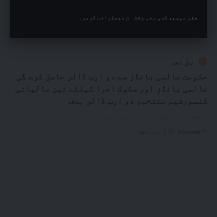
صفر سپیم، کسی بھی وقت ان سبسکرائب کریں۔
بزنس
حکومت عالمی بانڈز سے دو ارب ڈالر حاصل کرے گی
عالمی بانڈز اور سکوک اجرا کیلئے تین مالیاتی
کنسورشیم منتخب، دو ارب ڈالر ہدف
اسلام آباد : حکومت نے رواں مالی سال
…
By
News Desk
2 ہفتے ago