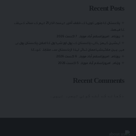
Recent Posts
پاکستان کا جنوبی کوریا کے خلاف آخری ٹیسٹ انڈر 21 ٹیم کے ساتھ کھیلنے
کا فیصلہ
روزنامہ امروزاسلام آباد مورخہ 7 اگست 2026
ایشین گیمز ہاکی، پاکستان کے پول اور شیڈول کا اعلان پاکستان پول بی
میں چین ملائیشیاعمان تھائی لینڈ ازبکستان سے مقابلہ کرے گا
روزنامہ امروزاسلام آباد مورخہ 6 اگست 2026
وزنامہ امروزاسلام آباد مورخہ 5 اگست 2026
Recent Comments
دکھانے کے لئے کوئی تبصرہ نہیں۔