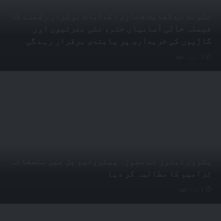
حکومت نے کفایت شعاری اقدامات برقرار رکھنے کا
فیصلہ خالی آسامیاں ختم، نئی بھرتیوں اور
گاڑیوں کی خریداری پر پابندی برقرار رہے گی
2 ہفتے ago
پٹرول ڈیلرز نے مجوزہ پیٹرولیم بل میں منصفانہ
ترامیم کا مطالبہ کر دیا
1 سال ago