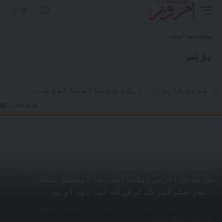
Daily IMroze
>
Blog
>
بزنس
بزنس
قدیم شاہراہ ِریشم کے ساتھ ساتھ، شی جن پھنگ وسطی ایشیا کے ساتھ نئے تعلقات استوار کر رہے ہیں
مزید خبریں
نیشنل ٹیلی کمیونیکیشن کارپوریشن اور چائنا
سن شائن انرجی ٹیکنالوجی کا ڈیجیٹل پبلک
انفراسٹرکچر کی ترقی کے لیے ایم او یو
نوید احمد خان سے اسلام آباد: نیشنل ٹیلی کمیونیکیشن
کارپوریشن (این ٹی
…