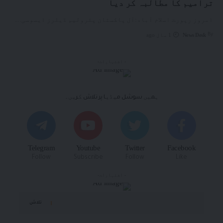
ترامیم کا مطالبہ کر دیا
امروز رپورٹ اسلام آباد:آل پاکستان پٹرولیم ڈیلرز ایسوسی
…
By
News Desk
1 سال ago
- اشتہارات-
ہمیں سوشل میڈیا پر تلاش کریں۔
Telegram
Youtube
Twitter
Facebook
Follow
Subscribe
Follow
Like
- اشتہارات-
تلاش