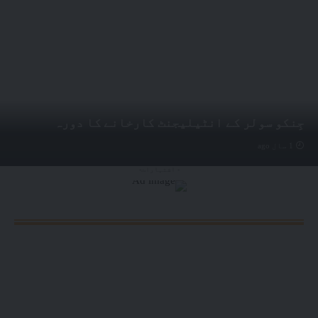
جِنکو سولر کے انٹیلیجنٹ کارخانے کا دورہ
1 سال ago
- اشتہارات-