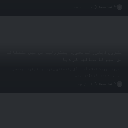
By
News Desk
2 مہینے ago
پٹرول ڈیلرز نے مجوزہ پیٹرولیم بل میں منصفانہ
ترامیم کا مطالبہ کر دیا
امروز رپورٹ اسلام آباد:آل پاکستان پٹرولیم ڈیلرز ایسوسی
ایشن نے پٹرولیم (ترمیمی
…
By
News Desk
1 سال ago