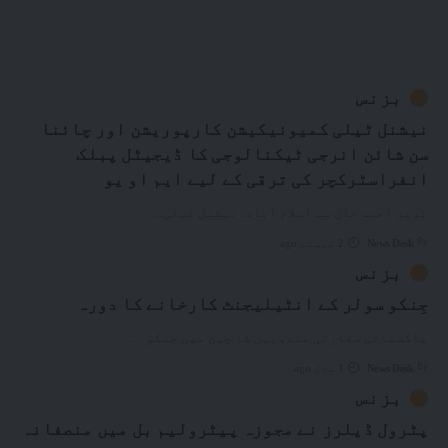
بزنس
نیشنل ٹیلی کمیونیکیشن کارپوریشن اور چائنا
سن شائن انرجی ٹیکنالوجی کا ڈیجیٹل پبلک
انفراسٹرکچر کی ترقی کے لیے ایم او یو
نوید احمد خان سے اسلام آباد: نیشنل ٹیلی
…
By
News Desk
2 مہینے ago
بزنس
جِنکو سولر کے انٹیلیجنٹ کارخانے کا دورہ
پاکستانی سفارتی مندوبین کا چین میں جِنکو
…
By
News Desk
1 سال ago
بزنس
پٹرول ڈیلرز نے مجوزہ پیٹرولیم بل میں منصفانہ