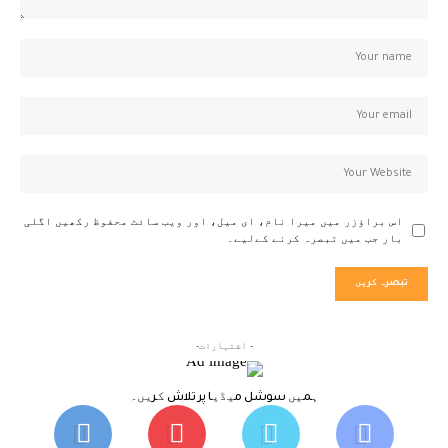
اس براؤزر میں میرا نام، ای میل، اور ویب سائٹ محفوظ رکھیں اگلی
بار جب میں تبصرہ کرنے کےلیے۔
- اشتہارات-
ہمیں سوشل میڈیا پر تلاش کریں۔