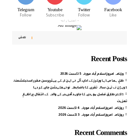
Telegram
Youtube
Twitter
Facebook
Follow
Subscribe
Follow
Like
- اشتہارات-
تلاش
Recent Posts
وزنامہ امروزاسلام آباد مورخہ 5 اگست 2026
ظلِ ہما میڈیا ورکرز کے ادارے آئی ٹی این ای کی چیئرپرسن مقرر اسٹبلشمنٹ
ڈویژن نے تین سالہ تقرری کا باضابطہ نوٹیفکیشن جاری کر دیا
ڈاکٹر طارق فضل چوہدری کا جاوید آفریدی کی والدہ کے انتقال پر اظہارِ
تعزیت
روزنامہ امروزاسلام آباد مورخہ 4 اگست 2026
روزنامہ امروزاسلام آباد مورخہ 3 اگست 2026
Recent Comments