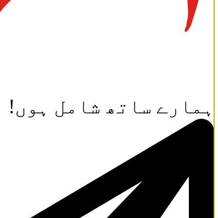
ہمارے ساتھ شامل ہوں!