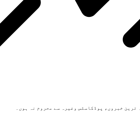
 ترین خبروں، پوڈکاسٹس وغیرہ سے محروم نہ ہوں۔