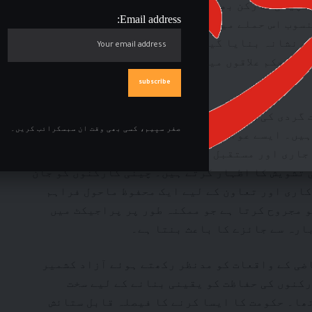
 چینی کارکن بھی شامل تھا۔ اسلامک اسٹیٹ (آئی
Email address:
نسوب اس حملے میں خاص طور پر کان کنی کے کاموں
و نشانہ بنایا گیا۔ اس واقعے نے دور دراز
مستحکم علاقوں میں کارکنوں کی حفاظت سے منسلک
 گردی کی یہ کارروائیاں دو طرفہ تعاون اور
صفر سپیم، کسی بھی وقت ان سبسکرائب کریں۔
ہیں۔ ایسے عوامل نہ صرف چینی شہریوں کی حفاظت
 جاری اور مستقبل کے ترقیاتی منصوبوں کی
 تشویش کا اظہار کرتے ہیں۔ چینی کارکنوں کو جان
کاری اور تعاون کے لیے ایک محفوظ ماحول فراہم
و مجروح کرتا ہے جو ممکنہ طور پر پراجیکٹ میں
ارہ سے جائزے کا باعث بنتا ہے۔
ضی کے واقعات کو مدنظر رکھتے ہوئے آزاد کشمیر
کنوں کی حفاظت کو یقینی بنانے کے لیے سخت
ھا۔ حکومت کا ایسا کرنے کا فیصلہ قابل ستائش