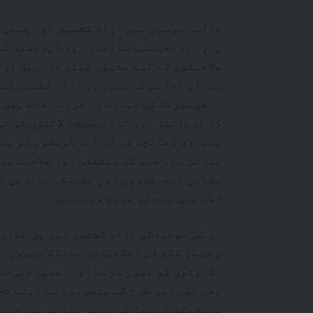
حالیہ برسوں میں آزاد کشمیر اور چینی 
پاور پراجیکٹس کے آغاز اور آپریشنز کو
صلاحیتوں کے لیے مشہور چینی ماہرین اور
کردار ادا کرتے ہیں۔ وہ آزاد کشمیر کے
انجینئرنگ کی مہارت کا خزانہ لاتے ہیں۔
کر ٹربائنز اور ٹرانسمیشن لائنوں کی ت
بنیادی ڈھانچے کی ان اہم کوششوں کو ہمو
بناتی ہے۔ علم کی منتقلی اور صلاحیت بڑ
مقامی انجینئروں اور تکنیکی ماہرین ک
خطے میں جدت کو فروغ دیتے ہیں۔
ان کی موجودگی آزاد کشمیر میں پن بجلی 
و ضبط، کام کی اخلاقیات، محتاط منصوبہ ب
رکاوٹوں کو عبور کرنے اور تعمیراتی سر
بھر میں اسی طرح کے منصوبوں سے اپنے ت
مینجمنٹ کے عمل کو بہتر بناتے ہیں جس س