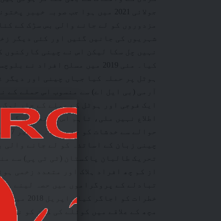
جولائی 2021 میں ہوا جب صوبہ خیبر
مزدوروں کو لے جانے والی بس سڑک کے کنا
شہریوں کی جانیں گئیں اور کئی دیگر زخم
نہیں چل سکا لیکن اس نے چینی کارکنوں ک
کیا۔ مئی 2019 میں مسلح افراد 
ہوٹل پر حملہ کیا جہاں چینی اور دیگر 
آرمی (بی ایل اے) سے منسوب اس حملے کے ن
ایک فوجی اور ہوٹل کے عملے کے چار لوگ 
اطلاع نہیں ملی، تاہم اس واقعے نے گواد
چینی زبان کے اساتذہ کو لے جانے والی ب
تحریک طالبان پاکستان (ٹی ٹی پی) سے من
از کم چھ افراد ہلاک اور متعدد زخمی ہو
تبادلے کے پروگراموں میں حصہ لینے وال
خطرات کو اج
مچھ کے علاقے میں کوئلے کی کان کو نشانہ