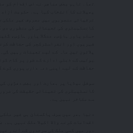
تھا۔ تاہم بعض عناصر نے اس اقدام کو م
پھیلانے کا انتخاب کیا ہے۔ حکومت آزاد 
ترقیاتی منصوبوں میں مصروف غیر ملکی ش
کانسٹیبلری کی تعیناتی کی منظوری دی گ
جہلم پاور ہاؤس، منگلا پاور ہاؤس، گلپو
شہریوں اور انفراسٹرکچر کی حفاظت کرنا
پلاٹون تین ماہ کے لیے تعینات رہیں گی۔
پولیس کے ذیلی ادارے کے طور پر کام کرت
حفاظت کے لیے اپنی ذمہ داری پوری کرے گ
سوشل میڈیا پر بھارت اور بعض دھڑوں کی
کانسٹیبلری کی تعیناتی حقیقت کی ضروری
سے متاثر نہیں ہے۔
دنیا بھر میں صرف پاکستان ہی غیر ملکی 
اقدامات کرنے والا اکیلا ملک نہیں ہے۔ ع
دور میں کسی ملک کی سرحدوں کے اندر غیر