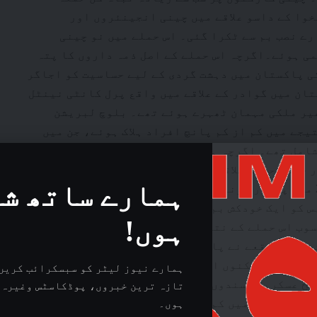
 پختونخوا کے داسو علاقے میں چینی انجینئروں اور
رے نصب بم سے ٹکرا گئی۔ اس حملے میں نو چینی
ی ہوئے۔اگرچہ اس حملے کے اصل ذمہ داروں کا پتہ
ی پاکستان میں دہشت گردی کے لیے حساسیت کو اجاگر
نے بلوچستان میں گوادر کے علاقے میں واقع پرل کانٹی نینٹل
غیر ملکی مہمان ٹھہرے ہوئے تھے۔ بلوچ لبریشن
تیجے میں کم از کم پانچ افراد ہلاک ہوئے، جن میں
شامل تھے۔ اگرچہ ہلاکتوں میں کسی چینی شہری کی
ر جیسے حساس علاقوں میں چینی کارکنوں کی حفاظت کے
ہمارے ساتھ ش
حوالے سے خدشات کو جنم دیا۔ دسمبر 2017 میں پشاور یونیورسٹی کے کنفیوشس انسٹی ٹیوٹ کے
س کو ایک خودکش بم دھماکے میں نشانہ بنایا گیا۔
ہوں!
سوب اس حملے کے نتیجے میں دو چینی شہریوں سمیت کم
ئے۔ اس واقعے نے پاکستان میں ثقافتی اور تعلیمی
ے چینی کارکنوں اور ماہرین تعلیم کو درپیش
ہمارے نیوز لیٹر کو سبسکرائب کریں 
اگر کیا۔ اپریل 2018 میں مسلح عسکریت پسندوں نے کوئٹہ، بلوچستان کے قریب
تازہ ترین خبروں، پوڈکاسٹس وغیرہ 
 بنایا، جس میں کم از کم دس مزدوروں کی جانیں
ہوں۔