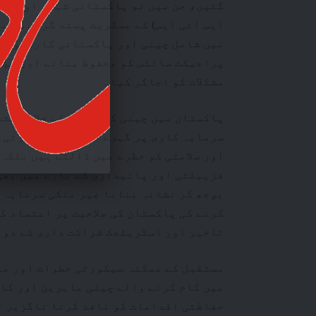
گئیں، جن میں نو پاکستانی شہری اور ایک
ایس آئی ایس) کے عسکریت پسند گروپ سے م
میں شامل چینی اور پاکستانی کارکنوں ک
پراجیکٹ سائٹس کو محفوظ بنانے اور غیر 
مشکلات کو اجاگر کیا۔
پاکستان میں چینی کارکنوں کے خلاف دہشت
سرمایہ کاری پر گہرے اثرات مرتب کرتی 
اور سلامتی کو خطرے میں ڈالتے ہیں بلکہ
فزیبلٹی اور پائیداری کے بارے میں بھی
بوجھ کر نشانہ بنانا غیر ملکی سرمایہ 
کرنے کی پاکستان کی صلاحیت پر اعتماد ک
تاخیر اور اسٹریٹجک شراکت داری کے دوب
مستقبل کے ممکنہ سیکورٹی خطرات اور ما
میں کام کرنے والے چینی ماہرین اور کار
حفاظتی اقدامات کو نافذ کرنا ناگزیر ت