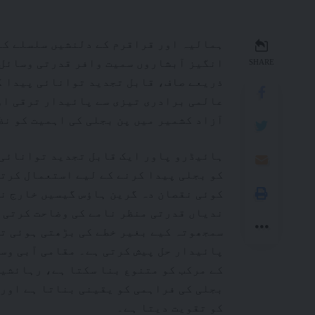
ہمالیہ اور قراقرم کے دلنشیں سلسلے کے
انگیز آبشاروں سمیت وافر قدرتی وسائل ک
SHARE
ذریعے صاف، قابل تجدید توانائی پیدا کر
عالمی برادری تیزی سے پائیدار ترقی اور
آزاد کشمیر میں پن بجلی کی اہمیت کو نظ
ہائیڈرو پاور ایک قابل تجدید توانائی 
کو بجلی پیدا کرنے کے لیے استعمال کرتا
کوئی نقصان دہ گرین ہاؤس گیسیں خارج نہ
ندیاں قدرتی منظر نامے کی وضاحت کرتی 
سمجھوتہ کیے بغیر خطے کی بڑھتی ہوئی تو
پائیدار حل پیش کرتی ہے۔ مقامی آبی وس
کے مرکب کو متنوع بنا سکتا ہے، رہائشیو
بجلی کی فراہمی کو یقینی بناتا ہے اور
کو تقویت دیتا ہے۔