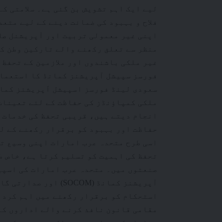
لیے ایک اہم تشویش بن گئی ہے۔ سلامتی ک
فلاح و بہبود کی ضمانت دینے کے لیے متع
اپنی غیر معمولی تربیت اور آپریشنل صلا
منظر سے تعلق رکھنے والے تارکین وطن کی
غیر ملکی باشندوں اور ملازمین کے تحفظ 
فورسز سپیشل آپریشنز کمانڈ کا استعمال
ملکی کمپاؤنڈز کی حفاظت کے لئے تعینات
انجام دیتے ہیں، قریبی تحفظ کی خدمات پ
حفاظت اور بہبود کو برقرار رکھنے کے ل
اسی طرح متحدہ عرب امارات اپنی وسیع تر
تحفظ کی اہمیت کو تسلیم کرتا ہے، خاص ط
صنعتوں میں۔ متحدہ عرب امارات کی اسپی
آپریشنز کمانڈ (SOCOM
استحکام کو برقرار رکھنے میں اہم کردا
مقامی قانون نافذ کرنے والے اداروں کے 