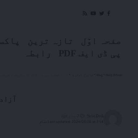
صفحہ اوّل
تازہ ترین
پاکس
پی ڈی ایف PDF
رابطہ
Daily IMroze
>
Blog
>
کالم و اداریہ
>
آزاد کشمیر میں فرنٹیئر کانسٹیبلری کی تعی
آزاد 
News Desk
2 سال ago
Last updated: 2024/06/28 at 3:54 شام