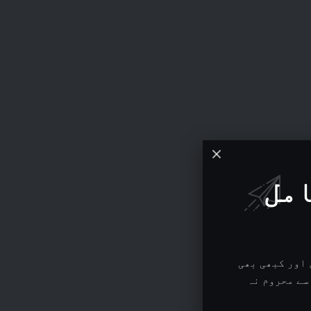
امل
اور کبھی بھی
سے محروم نہ