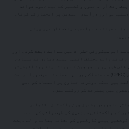
پیش رفت آزاد جموں و کشمیر کے لیے ٹھوس فوائد
دستیابی اور درآمدی ایندھن پر انحصار کم کرنا۔
 والے فوائد کے باوجود پاکستان میں چینی
 ہیں۔
سے اہم سیکورٹی خطرات میں سے ایک دہشت گردی اور
م کرنے والے مختلف انتہا پسند دھڑوں نے بنیادی
خاص طور پر وہ جو چین کے بیلٹ اینڈ روڈ انیشیٹو
(BRI) اور چین پاکستان اقتصادی راہداری (CPEC) سے منسلک ہیں۔ یہ حملے نہ صرف براہ راست
لتے ہیں بلکہ دوطرفہ تعاون پر اعتماد کو بھی
ششوں میں پیشرفت کو روکتے ہیں۔
یاتی منصوبوں بشمول چین پاکستان اقتصادی
ینی کارکنوں کو پاکستانی سرزمین کی طرف راغب کیا ہے۔
 کوششیں چینی کارکنوں کو نشانہ بنانے والے دہشت
 چینی کارکنوں پر سب سے زیادہ تباہ کن حملہ