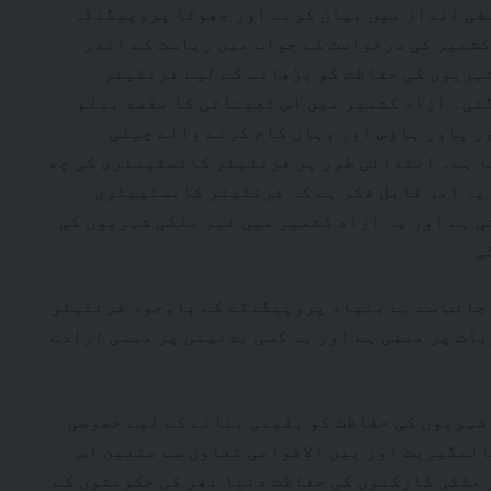
نفی انداز میں بیان کرنے اور جھوٹا پروپیگنڈہ
کشمیر کی درخواست کے جواب میں ریاست کے اندر
ہریوں کی حفاظت کو بڑھانے کے لیے فرنٹیئر
ئی۔ آزاد کشمیر میں اس تعیناتی کا مقصد نیلم
ر پاور ہاؤس اور وہاں کام کرنے والے چینی
 ہے۔ ابتدائی طور پر فرنٹیئر کانسٹیبلری کی چھ
 یہ امر قابل ذکر ہے کہ فرنٹیئر کانسٹیبلری
ی ہے اور یہ آزاد کشمیر میں غیر ملکی شہریوں کی
ی۔
 جانب سے بے بنیاد پروپیگنڈے کے باوجود فرنٹیئر
ات پر مبنی ہے اور یہ کسی بدنیتی پر مبنی ارادے
شہریوں کی حفاظت کو یقینی بنانے کے لیے خصوصی
المگیریت اور بین الاقوامی تعاون سے متعین اس
 ملکی کارکنوں کی حفاظت دنیا بھر کی حکومتوں کے