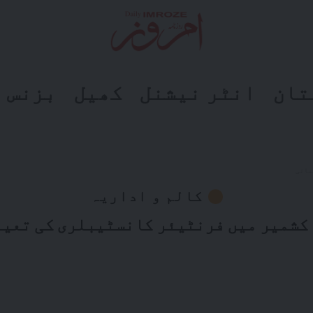
تان
انٹر نیشنل
کھیل
بزنس
ناتی
کالم و اداریہ
کشمیر میں فرنٹیئر کانسٹیبلری کی تعی