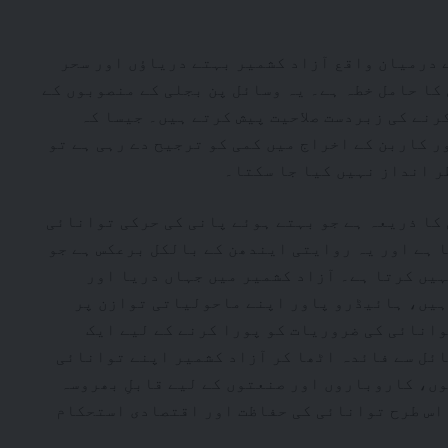
 درمیان واقع آزاد کشمیر بہتے دریاؤں اور سحر
ا حامل خطہ ہے۔ یہ وسائل پن بجلی کے منصوبوں کے
نے کی زبردست صلاحیت پیش کرتے ہیں۔ جیسا کہ
 کاربن کے اخراج میں کمی کو ترجیح دے رہی ہے تو
ر انداز نہیں کیا جا سکتا۔
کا ذریعہ ہے جو بہتے ہوئے پانی کی حرکی توانائی
 ہے اور یہ روایتی ایندھن کے بالکل برعکس ہے جو
یں کرتا ہے۔ آزاد کشمیر میں جہاں دریا اور
ہیں، ہائیڈرو پاور اپنے ماحولیاتی توازن پر
انائی کی ضروریات کو پورا کرنے کے لیے ایک
ائل سے فائدہ اٹھا کر آزاد کشمیر اپنے توانائی
ں، کاروباروں اور صنعتوں کے لیے قابلِ بھروسہ
 اس طرح توانائی کی حفاظت اور اقتصادی استحکام