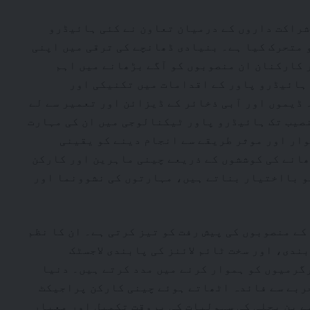
شراکت داروں کے درمیان تعاون نے کئی ہائیڈرو
 متحرک کیا ہے۔ بنیادی ڈھانچے کی ترقی میں اپنی
 کارکنان ان منصوبوں کو آگے بڑھانے میں اہم
 ہائیڈرو پاور کے اقدامات میں تکنیکی اور
 ڈیموں اور آبی ذخائر کے ڈیزائن اور تعمیر سے لے
نصیب تک ہائیڈرو پاور ٹیکنالوجی میں ان کی مہارت
ار اور موثر طریقے سے انجام دینے کو یقینی
ھانے کی کوششوں کے ذریعے چینی ماہرین اور کارکن
و بااختیار بناتے ہیں، مہارتوں کی نشوونما اور
کے منصوبوں کی پیش رفت کو تیز کرتی ہے۔ ان کا نظم
ندی، اور سخت ٹائم لائنز کی پابندی لاجسٹک
گرمیوں کو ہموار کرنے میں مدد کرتے ہیں۔ دنیا
جربے سے فائدہ اٹھاتے ہوئے چینی کارکن پراجیکٹ
ے پن بجلی کی سہولیات کی بروقت تکمیل اور معیار