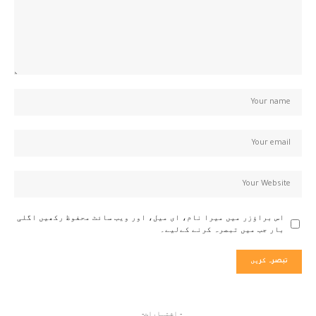
اس براؤزر میں میرا نام، ای میل، اور ویب سائٹ محفوظ رکھیں اگلی
بار جب میں تبصرہ کرنے کےلیے۔
- اشتہارات-