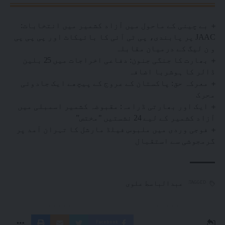
بے چینی کے ماحول میں آزاد کشمیر میں انتخابات:
JAAC پر پابندی، پی ٹی آئی کا بائیکاٹ اور پی پی پی
و ن لیگ کے درمیان مقابلہ
بھارت کا جنگی جنون: دفاعی اخراجات میں 25 بلین
ڈالر کا ہوشربا اضافہ
معرکہ حق: پاکستان کے عروج کے پیچھے ایک جادوئی
محرک
ایک اور بھارتی ڈرامہ: مقبوضہ کشمیر اسمبلی میں
آزاد کشمیر کے لیے 24 نشستیں "مختص”
فوجی وردی میں ملبوس فیلڈ مارشل کا تہران آمد پر
گرمجوشی سے استقبال
عبدالباسط علوی
TAGGED:
Facebook