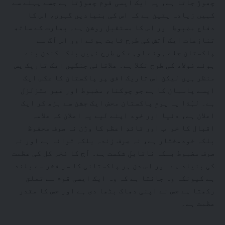
چھوڑ جاتا ہے، یہ ایک ایسی قوم چھوڑتا ہے جسے پہلے سے
کہیں زیادہ یقین ہے کہ اس کی بنیادیں گہری، اس کا
دفاع مضبوط اور اس کا مستقبل روشن ہے۔ بھارت کے ساتھ
تنازعات ایک آتش کی طرح ثابت ہوئے اور اس آگ سے
پاکستان جلے ہوئے لوہے کی طرح نہیں بلکہ کندن بنے
ہوئے فولاد کی طرح نکلا ہے۔ علاقائی جنگیں ایک تاریک پس
منظر ہیں لیکن اس تاریک افق پر پاکستان کا عکس ایک
ایسے پاسبان کا ہے جو چوکنا، مضبوط اور غیر متزلزل
ہے۔ لہٰذا یہ یومِ پاکستان محض ایک جشن سے بڑھ کر ایک
اعلان ہے، دنیا اور خود اپنے لیے یہ اعلان کہ علامہ
اقبال کا خواب اور قائدِ اعظم کا وژن نہ صرف محفوظ
بلکہ خودمختار ہے، نہ صرف زندہ بلکہ توانا ہے اور نہ
صرف مضبوط بلکہ ناقابلِ شکست ہے۔ آج کا فخر کل کی عظمت
کی بنیاد ہے اور اس دن ہر پاکستانی کا سر فخر سے بلند
ہے کیونکہ وہ جانتا ہے کہ وہ ایک ایسی قوم سے تعلق
رکھتا ہے جس نے اپنی دھاک بٹھا دی ہے اور جس کا مقدر
عظمت ہے۔