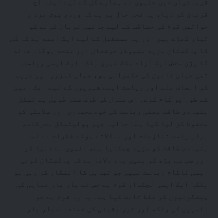
قربانیاں دیں جنہوں نے ہمارے کل کے لیے اپنا آج
قربان کر دیا، یہ فخر حال پر ہے کہ وردی پوش مرد و
خواتین قوم کی حفاظت کے لیے جانیں قربان کرنے کو
تیار کھڑے ہیں اور یہ مستقبل کے لیے ایک امید ہے کہ کل
کا پاکستان مزید مضبوط، خوشحال اور متحد ہوگا۔ قائد
کا وژن محض ایک آزاد ملک نہیں بلکہ ایک ایسی ریاست
تھی جہاں قانون کی حکمرانی ہو، جہاں کمزور اور غریب
کو انصاف ملے اور ریاست اپنے شہریوں کے لیے ایک امین
کے طور پر کام کرے۔ اس منزل کی طرف سفر طویل ہے لیکن
بنیادی طاقت یعنی ریاست کی خودمختاری اور سلامتی کو
محفوظ کر لیا گیا ہے۔ حالیہ جیو پولیٹیکل محرکات،
براہِ راست تنازعات اور منڈلاتے ہوئے خطرات نے اس
بنیادی طاقت کو مزید چمکایا ہے، انہوں نے دنیا کو
اور سب سے بڑھ کر ہمیں یاد دلایا ہے کہ پاکستان کوئی
ایسی ناکام ریاست نہیں جو تباہی کا انتظار کر رہی ہو
بلکہ ایک ایسی لچکدار قوم ہے جس نے بار بار تباہی کی
پیشگوئیوں کو غلط ثابت کیا ہے۔ یہ وہ قوم ہے جو
المیوں کی راکھ اور غیر یقینی کی دھند سے بار بار