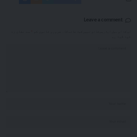
Leave a comment
آپ کا ای میل ایڈریس شائع نہیں کیا جائے گا۔
ضروری خانوں کو
*
سے نشان زد
کیا گیا ہے