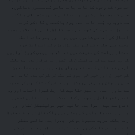
جب قوم کے وجود کا تانا بانا ماضی کے سنہری دھاگوں،
حال کے مضبوط ریشوں اور مستقبل کے پرعزم نقش و نگار
سے دوبارہ بُنا جاتا ہے۔ یومِ پاکستان کا ذکر کرنا
دراصل اس عہد کی تجدید ہے جس کا اظہار پہلے علامہ محمد
اقبال کی آفاقی شاعری میں ہوا اور پھر قائدِ اعظم
محمد علی جناح کے غیر متزلزل عزم نے اسے ایک خود
مختار ریاست کی حقیقت میں ڈھالا، یہ پچیس کروڑ آوازوں
کا وہ عہد ہے کہ پاکستان کا تصور نہ صرف زندہ ہے بلکہ
ایسی توانائی کے ساتھ پروان چڑھ رہا ہے جو مخالفین
کو حیران اور خیر خواہوں کو متاثر کرتی ہے۔ تاہم اس
سال یہ جشن روایتی پریڈز اور ماضی کے تذکروں کی حدود
سے ماورا ہے، اس میں حقانیت کا ایک گہرا احساس اور وہ
قومی فخر شامل ہے جو ایک ثابت شدہ اور ناقابلِ تسخیر
دفاع سے پیدا ہوا ہے۔ حالیہ جیو پولیٹیکل تناؤ اور
براہِ راست مقابلوں کی بھٹی میں پاکستان نہ صرف محفوظ
رہا بلکہ مزید مضبوط ہو کر ابھرا ہے، عالمی منظر
نامے پر اس کا عکس پہلے سے زیادہ واضح ہے اور اس کی