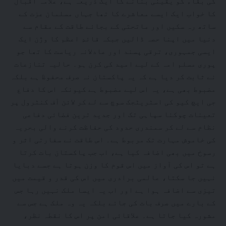
کی بقاء کو یقینی بنانے کا ایک ذریعہ ہے، علامہ اقبال
کا خواب ایک ایسے معاشرے کا تھا جہاں مسلمان عزت کے
ساتھ رہ سکیں اور ماتحتی کے بجائے طاقت کے مقام سے
دنیا میں اپنا حصہ ڈالیں جبکہ قائدِ اعظم کا وژن ایک
ایسی جمہوری، ترقی پسند اور عادلانہ ریاست کا تھا جو
پوری مسلم امہ کے لیے امید کی کرن ہو۔ حالیہ تنازعات
نے ثابت کر دیا ہے کہ یہ پاکستان نہ صرف محفوظ ہے بلکہ
مضبوط بھی ہے، یہ اس لیے مضبوط ہے کیونکہ اس کا دفاع
جی ایچ کیو کی اسٹریٹجک سوچ سے لے کر لائن آف کنٹرول پر
تعینات چوکنا سپاہی تک اور جدید ترین فضائی دفاعی
نظام سے لے کر سمندری حدود کی حفاظت کرنے والی بحریہ
کی خاموش مہارت تک مربوط ہے۔ اس طاقت نے سفارتی اثر و
رسوخ میں بھی اضافہ کیا ہے، اب جب پاکستان بات کرتا
ہے تو اس کی آواز میں اس قوم کا وزن ہوتا ہے جسے دبایا
نہیں جا سکتا، عالمی برادری میں اس کی قدر و قیمت میں
تیزی سے اضافہ ہوا ہے اور اب یہ ایسا ملک نہیں رہا جس
کے بارے میں صرف بات کی جائے بلکہ یہ وہ ملک ہے جس سے
مشورہ کیا جاتا ہے۔ علاقائی امن پر اس کا نقطہ نظر،