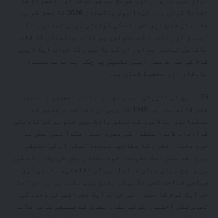
آواز میں وہ وزن اور گونج ہے جو توجہ اور احترام کا
تقاضا کرتی ہے۔ لہٰذا یومِ پاکستان 2026 کا جشن قومی
جذبے کی فتح اور اس بات کی گونجتی ہوئی تصدیق ہے کہ
ایمان اور اتحاد کے ستونوں پر قائم پاکستان کا قلعہ
ناقابلِ تسخیر ہے اور اس کے بانیوں کا خواب ایک ایسی
قوم کی صورت میں اپنی تکمیل پا چکا ہے جو سربلند،
باوقار اور محفوظ کھڑی ہے۔
23 مارچ کی تاریخی اہمیت وہ بنیاد ہے جس پر یہ عصری
فخر قائم ہے۔ یہ 1940 کا وہی دن تھا جب برصغیر کے
مسلمانوں نے لاہور کے منٹو پارک میں جمع ہو کر تاریخی
قراردادِ لاہور منظور کی تھی، جسے ابتدا میں بعض نے
خود مختار خطوں کا مطالبہ سمجھا لیکن اس کی حقیقی
روح بعد میں ایک علیحدہ خود مختار وطن کی پکار کے طور
پر واضح ہوئی جہاں مسلمانوں کی ثقافتی، مذہبی اور
سیاسی شناخت کسی غلامی کے بغیر پنپ سکے۔ یہ وہ دن تھا
جب ایک قوم کا تصوراتی خواب ایک جغرافیائی وجود کی
ٹھوس شکل اختیار کرنے لگا۔ مشرق کے فلسفی شاعر علامہ