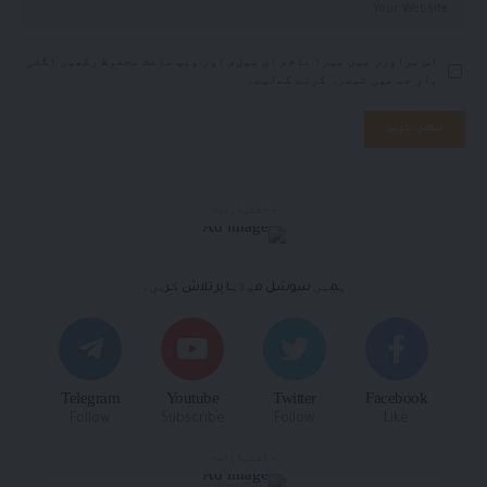
اس براؤزر میں میرا نام، ای میل، اور ویب سائٹ محفوظ رکھیں اگلی
بار جب میں تبصرہ کرنے کےلیے۔
- اشتہارات-
ہمیں سوشل میڈیا پر تلاش کریں۔
Telegram
Youtube
Twitter
Facebook
Follow
Subscribe
Follow
Like
- اشتہارات-