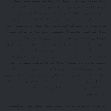
ناک تلوار ہے، یہ ردِعمل جارحیت پر مبنی نہیں بلکہ
خودمختاری کا ایک حق بجانب دعویٰ تھا جس نے ثابت کیا
کہ پاکستان کے خلاف کسی بھی مہم جوئی کا جواب غیر
متناسب اور ناقابلِ فراموش ہوگا۔ طاقت کا یہ مظاہرہ
صرف بیرونی دنیا کے لیے نہیں تھا بلکہ یہ پاکستان کے
عوام کے لیے ایک گہرا اطمینان بھی تھا جس نے اس یقین
کو تقویت دی کہ ریاست اپنے شہریوں کے تحفظ کے لیے
موجود ہے، دفاع پر خرچ کیے جانے والے اربوں روپے امن
میں سرمایہ کاری ہیں اور وردی پوش جوان قوم کے
خوابوں کے ضامن ہیں۔ اس یومِ پاکستان پر ہر شہری کا
محسوس کردہ فخر مسلح افواج کی ثابت شدہ پیشہ ورانہ
مہارت اور صلاحیت کے عین مطابق ہے، اب بیانیہ اپنا
دفاع کرنے کی کوشش کرنے والی قوم سے بدل کر اس قوم میں
تبدیل ہو چکا ہے جس نے اپنی طاقت ثابت کر دی ہے اور اب
اسے خطے میں ایک نئی ہیبت اور احترام کے ساتھ دیکھا
جا رہا ہے۔
یہ فوجی طاقت بذاتِ خود مقصد نہیں بلکہ تصورِ پاکستان