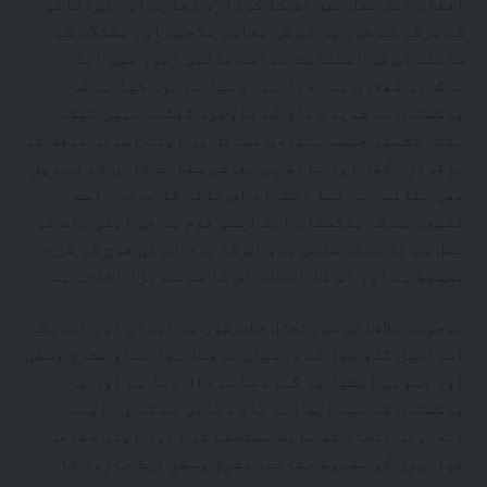
افغان امن عمل میں اس کا کردار، تجارت اور توانائی
کے مرکز کے طور پر اس کی معاشی صلاحیت اور مشکلات کے
سامنے اس کی استقامت نے اسے عالمی امور میں ایک
ناگزیر کھلاڑی بنا دیا ہے۔ دنیا نے نوٹ کیا ہے کہ
پاکستان نے شدید دباؤ کے باوجود گھٹنے نہیں ٹیکے
بلکہ کشمیر جیسے بنیادی مسائل پر اپنے اصولی موقف کو
برقرار رکھا اور ساتھ ہی معاشی سفارت کاری کے لیے پل
بھی بنائے۔ یہ نیا احترام اس تاثر کا براہِ راست
نتیجہ ہے کہ پاکستان ایک ایسی قوم ہے جو اپنی بات کو
عمل سے ثابت کر سکتی ہے، اس کا عزم اس کی فوج کی طرح
مضبوط ہے اور اس کا اتحاد اس کا سب سے بڑا اثاثہ ہے۔
موجودہ علاقائی صورتحال خاص طور پر ایران اور امریکہ
اسرائیل گٹھ جوڑ کے درمیان بڑھتا ہوا تناؤ مشرقِ وسطیٰ
اور جنوبی ایشیا پر گہرے سائے ڈال رہا ہے اور یہ
پاکستان کے لیے ایک اہم یاد دہانی ہے کہ وہ اپنے
اندرونی اتحاد کو مزید مستحکم کرے اور اپنی دفاعی
تیاریوں کو مضبوط بنائے۔ مشرقِ وسطیٰ ایک بارود کا