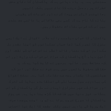
سمجھتی ہے۔ یہ یاد دہانی ہے کہ پاکستان کا دفاع محض
خطرات پر ردِعمل دینے کا نام نہیں بلکہ انہیں
بھانپنے، ڈیٹرنس پیدا کرنے اور اس بات کو یقینی
بنانے کا نام ہے کہ کسی بھی علاقائی یا عالمی صف بندی
میں اس کے قومی مفادات محفوظ رہیں۔
پاکستان کا خواب دیکھنے والے علامہ اقبال نے ایک ایسی
منزل کا تصور کیا تھا جہاں مسلمانوں کو اپنا مقدر مل
سکے اور اس کے معمار قائدِ اعظم نے اس خواب کو نقشہ اور
آئین دیا، آج پاکستان کے عوام اس خواب کے وارث اور اس
کے محافظ ہیں۔ حالیہ برسوں نے ثابت کیا ہے کہ یہ
حفاظت محفوظ ہاتھوں میں ہے، قوم نے جنگ اور امن کے
چیلنجوں کا یکساں ہمت سے مقابلہ کیا ہے۔ مسلح افواج
کی بہادری، سول سوسائٹی کی استقامت، میڈیا کے تحرک
اور عوام کے غیر متزلزل ایمان نے مل کر پاکستان کو اس
ہنگامہ خیز دنیا میں طاقت کا گڑھ بنا دیا ہے۔ جب یومِ
پاکستان کا سورج غروب ہوتا ہے تو وہ اپنے پیچھے صرف
ایک پریڈ کی یادیں نہیں بلکہ مقصد کا ایک نیا احساس