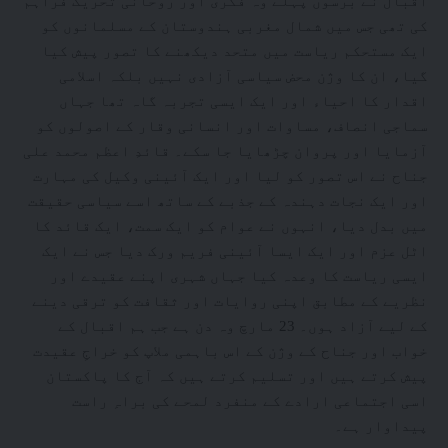
اقبال نے برسوں پہلے وہ فکری اور روحانی تحریک فراہم
کی تھی جس میں شمال مغربی ہندوستان کے مسلمانوں کو
ایک مستحکم ریاست میں متحد دیکھنے کا تصور پیش کیا
گیا، ان کا وژن محض سیاسی آزادی نہیں بلکہ اسلامی
اقدار کا احیاء اور ایک ایسی تجربہ گاہ تھا جہاں
سماجی انصاف، مساوات اور انسانی وقار کے اصولوں کو
آزمایا اور پروان چڑھایا جا سکے۔ قائدِ اعظم محمد علی
جناح نے اس تصور کو لیا اور ایک آئینی وکیل کی مہارت
اور ایک نجات دہندہ کے جذبے کے ساتھ اسے سیاسی حقیقت
میں بدل دیا، انہوں نے عوام کو ایک سمت، ایک قائد کا
اٹل عزم اور ایک ایسا آئینی فریم ورک دیا جس نے ایک
ایسی ریاست کا وعدہ کیا جہاں شہری اپنے عقیدے اور
نظریے کے مطابق اپنی روایات اور ثقافت کو ترقی دینے
کے لیے آزاد ہوں۔ 23 مارچ وہ دن ہے جب ہم اقبال کے
خواب اور جناح کے وژن کے اس باہمی ملاپ کو خراجِ عقیدت
پیش کرتے ہیں اور تسلیم کرتے ہیں کہ آج کا پاکستان
اسی اجتماعی ارادے کے منفرد لمحے کی براہِ راست
پیداوار ہے۔