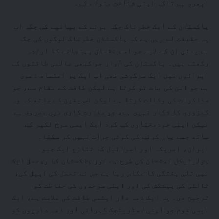
ابھری ہے تاکہ اپنی شناخت منوا سکے۔
پاکستان کے ایک خطرناک جگہ ہونے کے بیانیے کی جگہ اب
یہ حقیقت لے رہی ہے کہ پاکستان خطرناک لوگوں کی جگہ
ہے یعنی ان کے لیے جو اسے نقصان پہنچانے کا ارادہ
رکھتے ہیں۔ پاکستان کی آواز جو کبھی عالمی طاقتوں کے
ایوانوں میں ایک سرگوشی تھی اب ایک پر اعتماد دعویٰ
ہے جو امن کی بات تو کرتا ہے لیکن طاقت کے مقام سے، جو
مذاکرات کی وکالت کرتا ہے لیکن اس یقین کے ساتھ کہ وہ
کمزوری کا شکار نہیں ہے، جو سفارت کاری میں مصروف ہے
لیکن اپنی خودمختاری کے گرد ایک ایسی سرخ لکیر کے
ساتھ جسے پار کرنے کی کوئی جرات نہیں کر سکتا۔
ایران، امریکہ اور اسرائیل کا تنازع ایک جیو
پولیٹیکل امتحان کی طرح ہے اور پاکستان کا ردِعمل ایک
نپی تلی پختگی کا عکاس رہا ہے جس نے تحمل کی اپیل کی،
ثالثی کی پیشکش کی اور اپنی سرحدوں کی حفاظت کو
ترجیح دی۔ یہ ایک ذمہ دار ایٹمی طاقت کی علامت ہے، ایک
ایسی قوم جو اپنی اسٹریٹجک گہرائی اور ذمہ داریوں کو