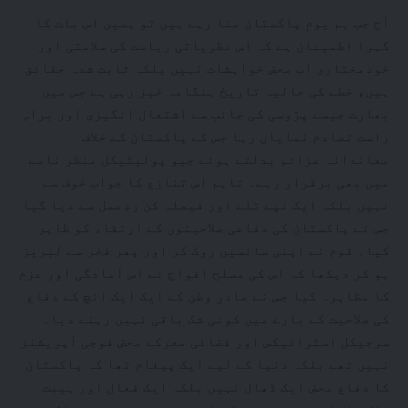
آج جب ہم یومِ پاکستان منا رہے ہیں تو ہمیں اس بات کا
گہرا اطمینان ہے کہ اس نظریاتی ریاست کی سلامتی اور
خودمختاری اب محض خواہشات نہیں بلکہ ثابت شدہ حقائق
ہیں، خطے کی حالیہ تاریخ ہنگامہ خیز رہی ہے جس میں
بھارت جیسے پڑوسی کی جانب سے اشتعال انگیزی اور براہِ
راست تصادم نمایاں رہا جس کے پاکستان کے خلاف
معاندانہ عزائم بدلتے ہوئے جیو پولیٹیکل منظر نامے
میں بھی برقرار رہے۔ تاہم اس تنازع کا جواب خوف سے
نہیں بلکہ ایک نپے تلے اور فیصلہ کن ردِعمل سے دیا گیا
جس نے پاکستان کی دفاعی صلاحیتوں کے ارتقاء کو ظاہر
کیا۔ قوم نے اپنی سانسیں روک کر اور پھر فخر سے لبریز
ہو کر دیکھا کہ اس کی مسلح افواج نے اس آمادگی اور عزم
کا مظاہرہ کیا جس نے مادرِ وطن کے ایک ایک انچ کے دفاع
کی صلاحیت کے بارے میں کوئی شک باقی نہیں رہنے دیا۔
سرجیکل اسٹرائیکس اور فضائی معرکے محض فوجی آپریشنز
نہیں تھے بلکہ دنیا کے لیے ایک پیغام تھا کہ پاکستان
کا دفاع محض ایک ڈھال نہیں بلکہ ایک فعال اور ہیبت