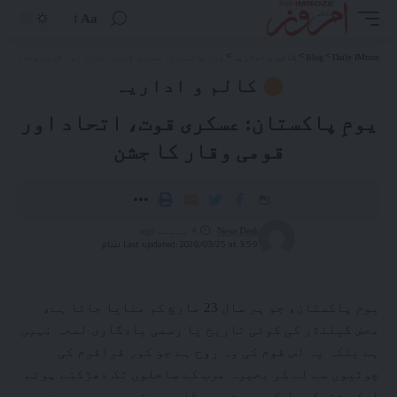
Aa
Daily IMroze
>
Blog
>
کالم و اداریہ
>
یومِ پاکستان: عسکری قوت، اتحاد اور قومی وقار کا 
کالم و اداریہ
یومِ پاکستان: عسکری قوت، اتحاد اور
قومی وقار کا جشن
News Desk
4 مہینے ago
Last updated: 2026/03/25 at 3:59 شام
یومِ پاکستان، جو ہر سال 23 مارچ کو منایا جاتا ہے،
محض کیلنڈر کی کوئی تاریخ یا رسمی یادگاری لمحہ نہیں
ہے بلکہ یہ اس قوم کی وہ روح ہے جو کوہِ قراقرم کی
چوٹیوں سے لے کر بحیرہ عرب کے ساحلوں تک دھڑکتے ہوئے
ایک مشترکہ دل کی صورت میں ظاہر ہوتی ہے۔ یہ وہ دن ہے