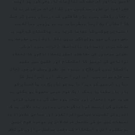
ڈھیر ہے اور اس خطے کے تنازعات تاریخی طور پر اپنے
جغرافیائی حدود سے کہیں دور تک اثرات مرتب کرنے کا
رجحان رکھتے ہیں، بڑی طاقتوں کے درمیان وسیع تر جنگ
کا امکان ایک ایسا منظرنامہ ہے جو پڑوسی ممالک سے
انتہائی چوکسی کا تقاضا کرتا ہے۔ پاکستان کے لیے یہ
محض دور کی جیو پولیٹکس نہیں بلکہ ایک ایسی حقیقت ہے
جس کے براہِ راست اور بالواسطہ اثرات ہیں، اس کی
مغربی سرحدوں کی حفاظت، اسٹریٹجک اثاثوں کا تحفظ،
توانائی کی ترسیل کا استحکام اور خلیج میں مقیم
پاکستانیوں کی فلاح و بہبود سب مشرقِ وسطیٰ کی صورتحال
سے جڑے ہوئے ہیں۔ ایران، امریکہ اور اسرائیل کا
تنازع اس سبق کو دہراتا ہے جو تاریخ نے پاکستان کو
بار بار سکھایا ہے کہ ایک قوم تبھی محفوظ ہو سکتی ہے
جب وہ خود انحصار اور متحد ہو، خطے کی بے چینی قومی
یکجہتی کی اہمیت کو اجاگر کرتی ہے اور یاد دلاتی ہے کہ
اندرونی تقسیم، سیاسی افراتفری اور سماجی بکھراؤ وہ
تعیشات ہیں جن کی متحمل فرنٹ لائن پر موجود قوم نہیں
ہو سکتی، امن و استحکام کے دشمن مسلسل دراڑوں کی تلاش