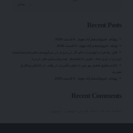
تلاش
Recent Posts
روزنامہ امروزاسلام آباد مورخہ 6 اگست 2026
وزنامہ امروزاسلام آباد مورخہ 5 اگست 2026
ظلِ ہما میڈیا ورکرز کے ادارے آئی ٹی این ای کی چیئرپرسن مقرر اسٹبلشمنٹ
ڈویژن نے تین سالہ تقرری کا باضابطہ نوٹیفکیشن جاری کر دیا
ڈاکٹر طارق فضل چوہدری کا جاوید آفریدی کی والدہ کے انتقال پر اظہارِ
تعزیت
روزنامہ امروزاسلام آباد مورخہ 4 اگست 2026
Recent Comments
دکھانے کے لئے کوئی تبصرہ نہیں۔