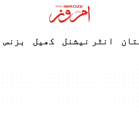
تان
انٹر نیشنل
کھیل
بزنس