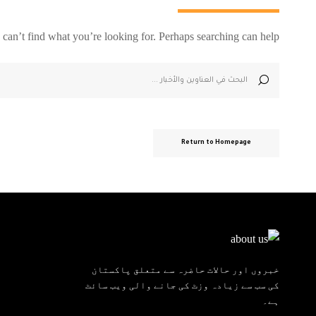
 can’t find what you’re looking for. Perhaps searching can help.
Return to Homepage
خبروں اور حالات حاضرہ سے متعلق پاکستان
کی سب سے زیادہ وزٹ کی جانے والی ویب سائٹ
ہے۔