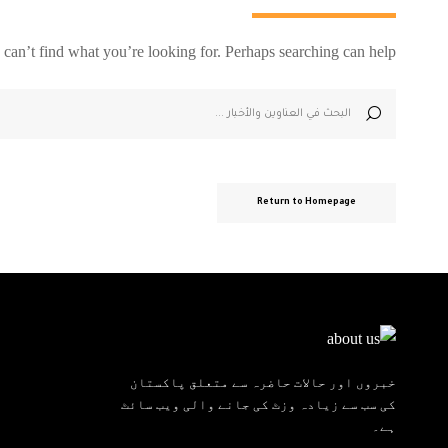
 can’t find what you’re looking for. Perhaps searching can help.
Return to Homepage
خبروں اور حالات حاضرہ سے متعلق پاکستان
کی سب سے زیادہ وزٹ کی جانے والی ویب سائٹ
ہے۔