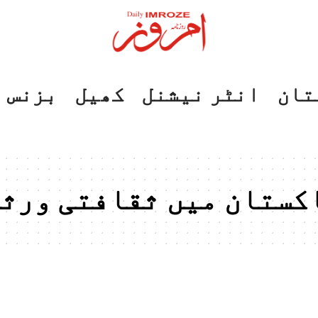
تان
انٹر نیشنل
کھیل
بزنس
اکستان میں ثقافتی ورثے