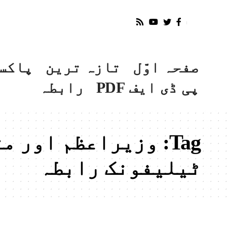
صفحہ اوّل
تازہ ترین
پاکس
پی ڈی ایف PDF
رابطہ
Tag:
وزیراعظم اور مت
ٹیلیفونک رابطہ