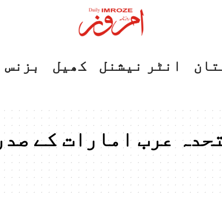
تان
انٹر نیشنل
کھیل
بزنس
حدہ عرب امارات کے صدر