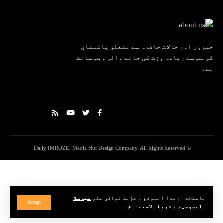
خبروں اور حالات حاضرہ سے متعلق پاکستان
کی سب سے زیادہ وزٹ کی جانے والی ویب سائٹ
ہے۔
© Daily IMROZE. Media Hut Design Company. All Rights Reserved.
باستخدام هذا الموقع ، فإنك توافق على
سياسة
Accept
الخصوصية
و
شروط الاستخدام
.