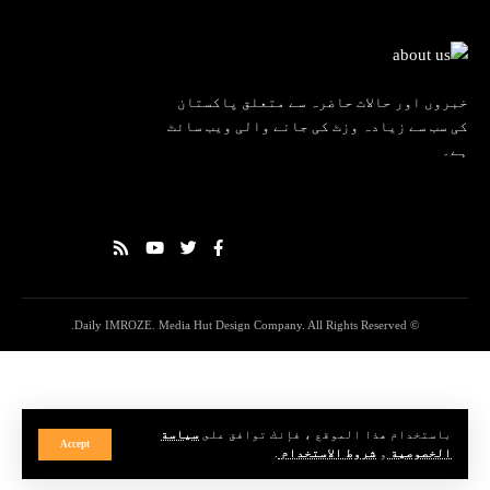
خبروں اور حالات حاضرہ سے متعلق پاکستان
کی سب سے زیادہ وزٹ کی جانے والی ویب سائٹ
ہے۔
© Daily IMROZE. Media Hut Design Company. All Rights Reserved.
باستخدام هذا الموقع ، فإنك توافق على
سياسة
Accept
الخصوصية
و
شروط الاستخدام
.