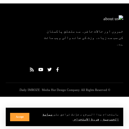
خبروں اور حالات حاضرہ سے متعلق پاکستان
کی سب سے زیادہ وزٹ کی جانے والی ویب سائٹ
ہے۔
© Daily IMROZE. Media Hut Design Company. All Rights Reserved.
باستخدام هذا الموقع ، فإنك توافق على
سياسة
Accept
الخصوصية
و
شروط الاستخدام
.