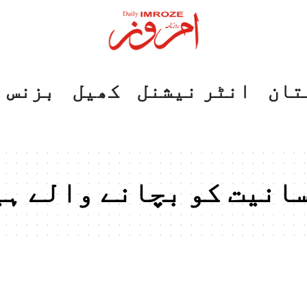
تان
انٹر نیشنل
کھیل
بزنس
انیت کو بچانے والے ہی