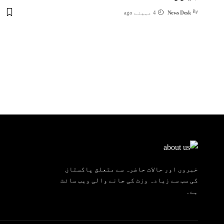
By
News Desk
4 مہینے ago
خبروں اور حالات حاضرہ سے متعلق پاکستان
کی سب سے زیادہ وزٹ کی جانے والی ویب سائٹ
ہے۔