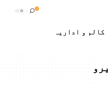
4
کالم و اداریہ
رو