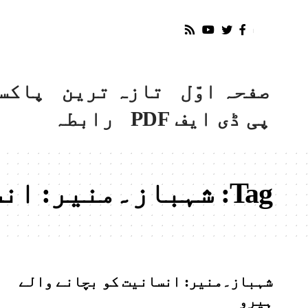
صفحہ اوّل
تازہ ترین
پاکس
پی ڈی ایف PDF
رابطہ
Tag:
شہباز۔منیر: انس
شہباز۔منیر: انسانیت کو بچانے والے
ہیرو