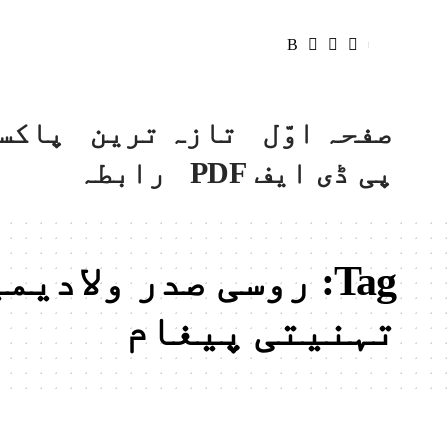
صفحہ اوّل
تازہ ترین
پاکس
پی ڈی ایف PDF
رابطہ
Tag:
‏روسی صدر ولادیم
تہنیتی پیغام