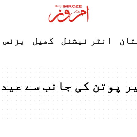
تان
انٹر نیشنل
کھیل
بزنس
یر پوتن کی جانب سے عید