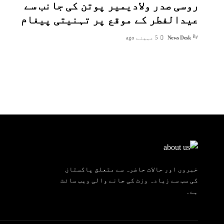
‏روسی صدر ولادیمیر پوتن کی جانب سے
عیدالفطر کے موقع پر تہنیتی پیغام
By
News Desk
5 مہینے ago
خبروں اور حالات حاضرہ سے متعلق پاکستان
کی سب سے زیادہ وزٹ کی جانے والی ویب سائٹ
ہے۔