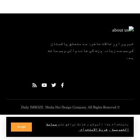
خبروں اور حالات حاضرہ سے متعلق پاکستان
کی سب سے زیادہ وزٹ کی جانے والی ویب سائٹ
ہے۔
© Daily IMROZE. Media Hut Design Company. All Rights Reserved.
باستخدام هذا الموقع ، فإنك توافق على
سياسة
Accept
الخصوصية
و
شروط الاستخدام
.