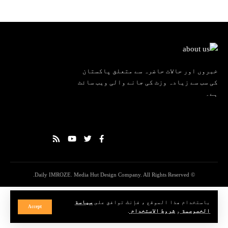
خبروں اور حالات حاضرہ سے متعلق پاکستان
کی سب سے زیادہ وزٹ کی جانے والی ویب سائٹ
ہے۔
© Daily IMROZE. Media Hut Design Company. All Rights Reserved.
باستخدام هذا الموقع ، فإنك توافق على
سياسة
Accept
الخصوصية
و
شروط الاستخدام
.