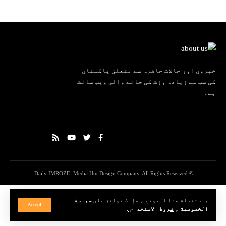
خبروں اور حالات حاضرہ سے متعلق پاکستان
کی سب سے زیادہ وزٹ کی جانے والی ویب سائٹ
ہے۔
© Daily IMROZE. Media Hut Design Company. All Rights Reserved.
باستخدام هذا الموقع ، فإنك توافق على
سياسة
Accept
الخصوصية
و
شروط الاستخدام
.