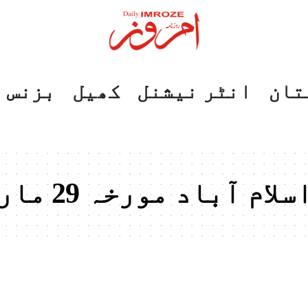
تان
انٹر نیشنل
کھیل
بزنس
باد مورخہ 29 مارچ 2025