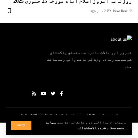
روزنامہ امروز اسلام آباد مورخہ 25 جنوری 2025
By
News Desk
2 سال ago
خبروں اور حالات حاضرہ سے متعلق پاکستان
کی سب سے زیادہ وزٹ کی جانے والی ویب سائٹ
ہے۔
© Daily IMROZE. Media Hut Design Company. All Rights Reserved.
باستخدام هذا الموقع ، فإنك توافق على
سياسة
Accept
الخصوصية
و
شروط الاستخدام
.