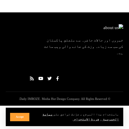
خبروں اور حالات حاضرہ سے متعلق پاکستان
کی سب سے زیادہ وزٹ کی جانے والی ویب سائٹ
ہے۔
© Daily IMROZE. Media Hut Design Company. All Rights Reserved.
باستخدام هذا الموقع ، فإنك توافق على
سياسة
Accept
الخصوصية
و
شروط الاستخدام
.