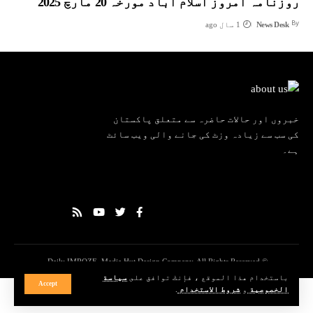
روزنامہ امروز اسلام آباد مورخہ 20 مارچ 2025
By
News Desk
1 سال ago
خبروں اور حالات حاضرہ سے متعلق پاکستان
کی سب سے زیادہ وزٹ کی جانے والی ویب سائٹ
ہے۔
© Daily IMROZE. Media Hut Design Company. All Rights Reserved.
باستخدام هذا الموقع ، فإنك توافق على
سياسة
Accept
الخصوصية
و
شروط الاستخدام
.