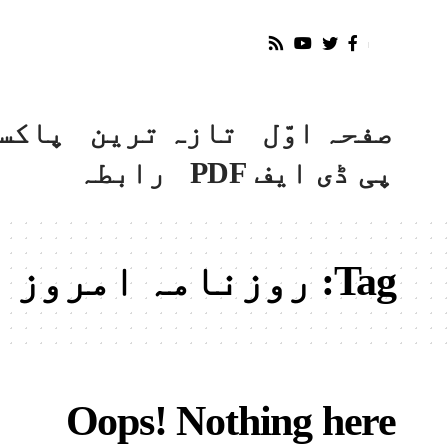
صفحہ اوّل
تازہ ترین
پاکس
پی ڈی ایف PDF
رابطہ
Tag:
روزنامہ امروز اسلام ا
Oops! Nothing here