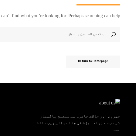
 can’t find what you’re looking for. Perhaps searching can help.
Return to Homepage
خبروں اور حالات حاضرہ سے متعلق پاکستان
کی سب سے زیادہ وزٹ کی جانے والی ویب سائٹ
ہے۔