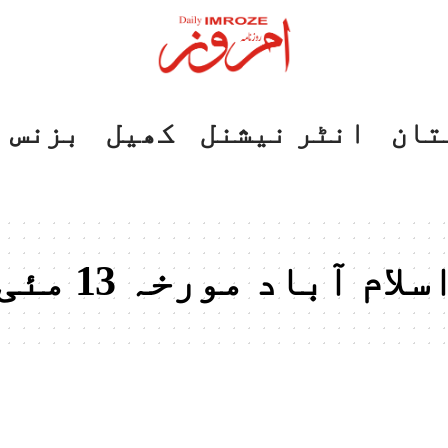
تان
انٹر نیشنل
کھیل
بزنس
ٓباد مورخہ 13 مئی 2024