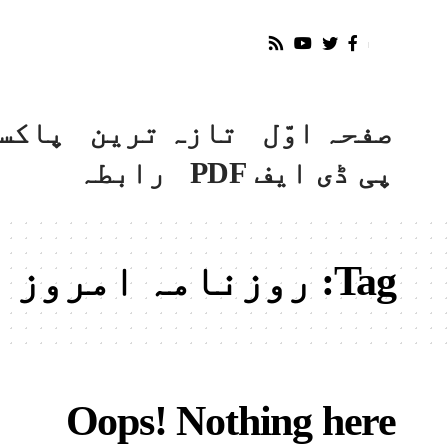
صفحہ اوّل
تازہ ترین
پاکس
پی ڈی ایف PDF
رابطہ
Tag:
روزنامہ امروز اسلام ا
Oops! Nothing here