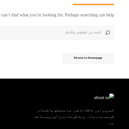
 can’t find what you’re looking for. Perhaps searching can help.
Return to Homepage
خبروں اور حالات حاضرہ سے متعلق پاکستان
کی سب سے زیادہ وزٹ کی جانے والی ویب سائٹ
ہے۔