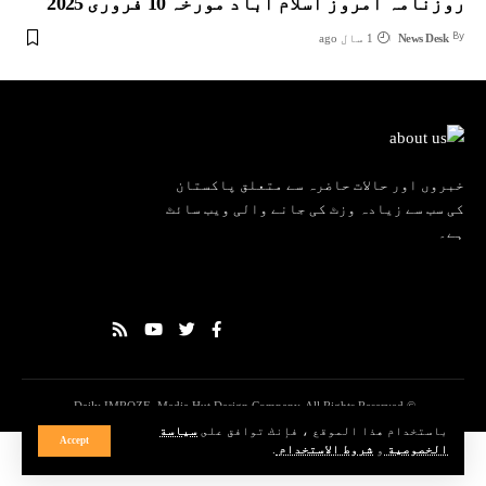
روزنامہ امروز اسلام آباد مورخہ 10 فروری 2025
By
News Desk
1 سال ago
خبروں اور حالات حاضرہ سے متعلق پاکستان
کی سب سے زیادہ وزٹ کی جانے والی ویب سائٹ
ہے۔
© Daily IMROZE. Media Hut Design Company. All Rights Reserved.
باستخدام هذا الموقع ، فإنك توافق على
سياسة
Accept
الخصوصية
و
شروط الاستخدام
.