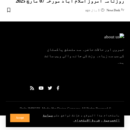
روزنامہ امروز اسلام آباد مورخہ 07 مارچ 2025
By
News Desk
1 سال ago
خبروں اور حالات حاضرہ سے متعلق پاکستان
کی سب سے زیادہ وزٹ کی جانے والی ویب سائٹ
ہے۔
© Daily IMROZE. Media Hut Design Company. All Rights Reserved.
باستخدام هذا الموقع ، فإنك توافق على
سياسة
Accept
الخصوصية
و
شروط الاستخدام
.