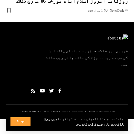
روزنامہ امروز اسلام آباد مورخہ 06 مارچ 2025
By
News Desk
1 سال ago
خبروں اور حالات حاضرہ سے متعلق پاکستان
کی سب سے زیادہ وزٹ کی جانے والی ویب سائٹ
ہے۔
© Daily IMROZE. Media Hut Design Company. All Rights Reserved.
باستخدام هذا الموقع ، فإنك توافق على
سياسة
Accept
الخصوصية
و
شروط الاستخدام
.