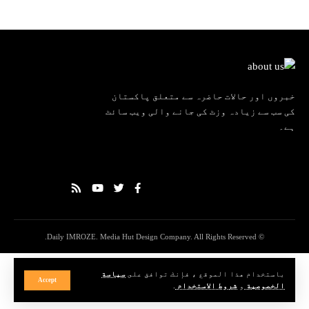
خبروں اور حالات حاضرہ سے متعلق پاکستان
کی سب سے زیادہ وزٹ کی جانے والی ویب سائٹ
ہے۔
© Daily IMROZE. Media Hut Design Company. All Rights Reserved.
باستخدام هذا الموقع ، فإنك توافق على
سياسة
Accept
الخصوصية
و
شروط الاستخدام
.