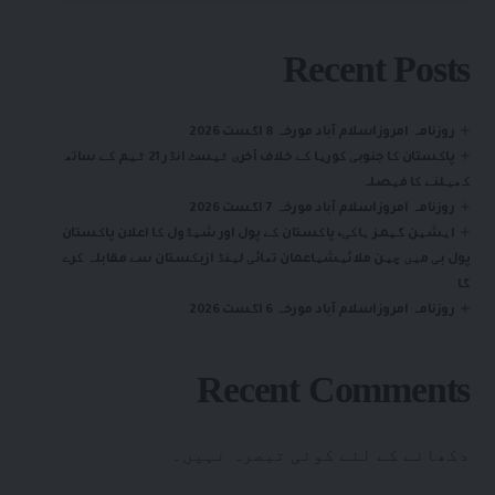
Recent Posts
روزنامہ امروزاسلام آباد مورخہ 8 اگست 2026
پاکستان کا جنوبی کوریا کے خلاف آخری ٹیسٹ انڈر 21 ٹیم کے ساتھ
کھیلنے کا فیصلہ
روزنامہ امروزاسلام آباد مورخہ 7 اگست 2026
ایشین گیمز ہاکی، پاکستان کے پول اور شیڈول کا اعلان پاکستان
پول بی میں چین ملائیشیاعمان تھائی لینڈ ازبکستان سے مقابلہ کرے
گا
روزنامہ امروزاسلام آباد مورخہ 6 اگست 2026
Recent Comments
دکھانے کے لئے کوئی تبصرہ نہیں۔