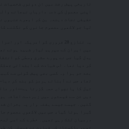
تاریخی پیش رفت میں ان دونوں شخصیات نے
اپنی معمول کی ذمہ داریاں نبھانے والے
حقیقی نجات دہندہ بن کر ابھرے جنہوں نے
لیا جو لاکھوں معصوم جانوں کو نگلنے کا
یہ تنازع 28 فروری کو امریکہ او
میں ایران کے سپریم لیڈر شہید ہوئے تھے
بدل گیا جس نے پورے مشرق وسطیٰ کو انتق
کر دیا تھا۔ اس شہادت کے ابتدائی جھٹکے
بعد جو ہوا وہ کسی بھی پیش گوئی سے کہی
تھا، جس نے آبنائے ہرمز کو بند کر دیا
تیل کا پانچواں حصہ گزرتا ہے—اور عالم
دیں جن سے قیمتوں میں زبردست اضافہ ہوا
گئیں۔ جیسے جیسے ہفتہ وار یہ بحران شدت
گہرا ہوتا گیا، جس میں لاکھوں معصوم جان
درمیان لٹک رہی تھیں۔ خطرے کے اسی لمحے
تھے، پاکستان کی قیادت نے فیصلہ کن طور 