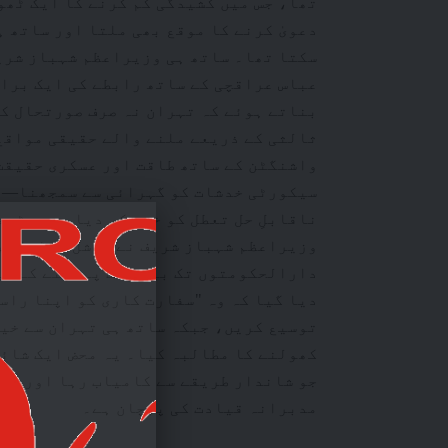
تھا، جس میں کشیدگی کم کرنے کا ایک ٹھو
دعویٰ کرنے کا موقع بھی ملتا اور ساتھ 
سکتا تھا۔ ساتھ ہی وزیراعظم شہباز شری
عباس عراقچی کے ساتھ رابطے کی ایک براہ
بناتے ہوئے کہ تہران نہ صرف صورتحال ک
ثالثی کے ذریعے ملنے والے حقیقی مواقع
واشنگٹن کے ساتھ طاقت اور عسکری حقیقت 
سیکورٹی خدشات کو گہرائی سے سمجھنا— و
ناقابلِ حل تعطل کو ختم کر دیا۔ صدر ٹرم
وزیراعظم شہباز شریف نے سوشل میڈیا پر
دارالحکومتوں تک بیک وقت پہنچنے کے لیے
دیا گیا کہ وہ "سفارت کاری کو اپنا راست
توسیع کریں، جبکہ ساتھ ہی تہران سے خی
کھولنے کا مطالبہ کیا۔ یہ محض ایک شائس
جو شاندار طریقے سے کامیاب رہا اور اس 
مدبرانہ قیادت کی پہچان ہے۔