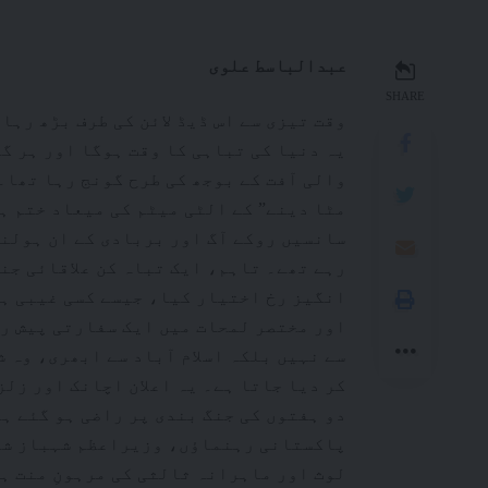
عبدالباسط علوی
SHARE
وقت تیزی سے اس ڈیڈ لائن کی طرف بڑھ رہا
یہ دنیا کی تباہی کا وقت ہوگا اور ہر 
والی آفت کے بوجھ کی طرح گونج رہا تھا۔
مٹا دینے” کے الٹی میٹم کی میعاد ختم ہ
سانسیں روکے آگ اور بربادی کے ان ہولنا
رہے تھے۔ تاہم، ایک تباہ کن علاقائی جنگ
انگیز رخ اختیار کیا، جیسے کسی غیبی ہا
اور مختصر لمحات میں ایک سفارتی پیش ر
سے نہیں بلکہ اسلام آباد سے ابھری، وہ 
کر دیا جاتا ہے۔ یہ اعلان اچانک اور زلز
دو ہفتوں کی جنگ بندی پر راضی ہو گئے ہی
پاکستانی رہنماؤں، وزیراعظم شہباز شری
لوث اور ماہرانہ ثالثی کی مرہونِ منت ہ