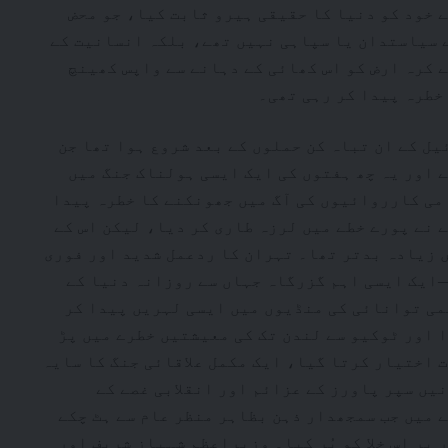
 خود کو دنیا کا حقیقی ہیرو ثابت کیا، جو محض
 سیاستدان یا سپاہی نہیں تھے، بلکہ انسانیت کے
 کرہ ارض کو اس کھائی کے دہانے سے واپس کھینچ
 خطرہ پیدا کر رہی تھی۔
ر اسرائیل کے ان تباہ کن حملوں کے بعد شروع ہوا تھا جن
 اور یہ چھ ہفتوں کی ایک ایسی ہولناک جنگ میں
امی کارروائیوں کی آگ میں جھونکنے کا خطرہ پیدا
 نے پورے خطے میں لرزہ طاری کر دیا، لیکن اس کے
ں زیادہ بدتر تھا۔ تہران کا ردعمل شدید اور فوری
—ایک ایسی اہم گزرگاہ جہاں سے روزانہ دنیا کے
ی توانائی کی منڈیوں میں ایسی لہریں پیدا کر
 اور ٹوکیو سے لندن تک کی معیشتیں خطرے میں پڑ
 اختیار کرتا گیا، ایک مکمل علاقائی جنگ کا سایہ
یں سپر پاورز کے عزائم اور انقلابی غصے کے
 میں جب سمجھدار ذہن بظاہر منظر عام سے ہٹ چکے
پر اس خلا کو پُر کیا۔ وزیراعظم شہباز شریف اور