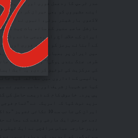
صدر ٹرمپ کا ردعمل فوری اور تاریخی تھا
اپنے مشیروں کو بھی حیران کر دیا۔ "ٹرو
لاکھوں بار شیئر ہوئی، انہوں نے اعلان 
مارشل عاصم منیر کے ساتھ بات چیت کی بن
ایران کے خلاف آج رات بھیجی جانے والی ت
کے آبنائے ہرمز کو مکمل، فوری اور محفو
میں ایران پر بمباری اور حملے کو دو ہف
طرفہ جنگ بندی ہوگی!” وائٹ ہاؤس کی جان
کی مرکزیت کی توثیق کر دی، یہ ایک ایسا
پالیسی کے اداروں میں مطالعہ کیا جائے 
کیا جو شہباز شریف اور عاصم منیر نے بی
پسِ پردہ خاموش کام کے ذریعے حاصل کی گئ
مزید نوٹ کیا کہ امریکہ نے "تمام فوجی 
ایران کی جانب سے 10 نکات
تھے جو محض ایک عارضی وقفے کے بجائے حق
وزیر خارجہ عباس عراقچی نے ایک ٹیلی وی
سے لوگوں کو آبدیدہ کر دیا، انہوں نے ک