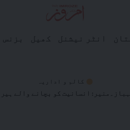
تان
انٹر نیشنل
کھیل
بزنس
کالم و اداریہ
ہباز۔منیر: انسانیت کو بچانے والے ہیرو