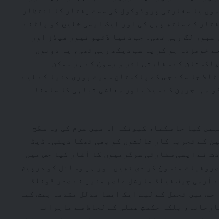
موں یا سفارتی پروٹوکول کی سست رفتار کا انتظار
تار کے ساتھ پہل کی اور ایک ایسی خلیج کو پاٹنے
 عبور لگ رہی تھی۔ جب دنیا لائیو نیوز فیڈز اور
ے خوفزدہ ہو کر یہ سب دیکھ رہی تھی، یہ دونوں
پاکستان کے سفارتی اثر و رسوخ کے ہر ممکن
ٹالا جا سکے جس کے پاکستان سمیت پوری دنیا کے لیے
 مہاجرین کے سیلاب اور معاشی تباہی کا سامنا
ہیں کیا جا سکتا، کیونکہ اس میں عزم کی وہ سطح
ن کے تجربہ کار ثالثوں کو بھی تھکا دیتی۔ ڈیڈ
دت نے ایسی سفارتی سرگرمیوں کا آغاز کیا جس میں
روفیات منسوخ کر دی تھیں اور ہر وسائل کو درپیش
 آرمی چیف فیلڈ مارشل عاصم منیر نے صدر ڈونلڈ
 جس میں تحمل کے لیے ایک ایسا مدلل مقدمہ پیش کیا
جارحانہ، بلکہ حکمتِ عملی کے لحاظ سے ماہرانہ