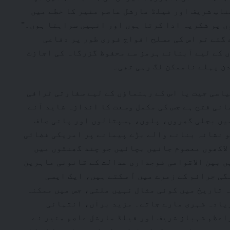
اب شریف اور فیلڈ مارشل عاصم منیر کا خطے میں
ں پر شکریہ ادا کرتا ہوں اور انہیں سراہتا ہوں۔”
 گئے تو اس کی مسلح افواج فوری طور پر دفاعی
 کے لیے آبنائے ہرمز سے محفوظ گزرگاہ کی اجازت
دن پہلے ناممکن لگ رہی تھی۔
اسی جیت یا اس کے رہنماؤں کے لیے سفارتی ٹرافی
انی فتح ہے جس کی مکمل وسعت کا اندازہ شاید آنے
میں بجلی گھروں، پلوں، ہسپتالوں اور پانی صاف
و نشانہ بنانے والے بڑے پیمانے پر امریکی فضائی
لاکھوں معصوم جانیں بچائیں جو چند گھنٹوں میں
ں بین الاقوامی فوجداری عدالت کے قانونی ماہرین
گی جرائم کے زمرے میں آ سکتے ہیں، ایک ایسی
 تاریخ میں کوئی مثال نہیں ملتی، جس میں ممکنہ
زیادہ شہری مارے جاتے۔ مزید برآں، انتہائی
اعظم شہباز شریف اور فیلڈ مارشل عاصم منیر نے