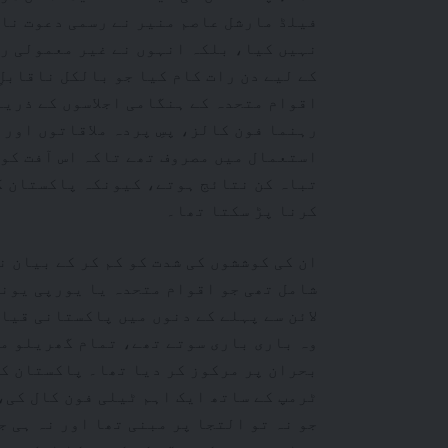
فیلڈ مارشل عاصم منیر نے رسمی دعوت نا
نہیں کیا، بلکہ انہوں نے غیر معمولی رف
کے لیے دن رات کام کیا جو بالکل ناقابلِ
اقوام متحدہ کے ہنگامی اجلاسوں کے ذریع
رہنما فون کالز، پسِ پردہ ملاقاتوں اور 
استعمال میں مصروف تھے تاکہ اس آفت کو 
تباہ کن نتائج ہوتے، کیونکہ پاکستان کو
کرنا پڑ سکتا تھا۔
ان کی کوششوں کی شدت کو کم کر کے بیان ن
شامل تھی جو اقوام متحدہ یا یورپی یونی
لائن سے پہلے کے دنوں میں پاکستانی قیا
وہ باری باری سوتے تھے، تمام گھریلو مص
بحران پر مرکوز کر دیا تھا۔ پاکستان کے
ٹرمپ کے ساتھ ایک اہم ٹیلی فون کال کی،
جو نہ تو التجا پر مبنی تھا اور نہ ہی 