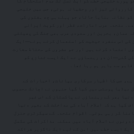
و پورے خلیجی خطے کو ایک نسل تک عدم استحکام کا
 کارروائی تیز اور وحشیانہ ہوتی، جس میں خلیجی
کو نشانہ بنایا جاتا، جو پہلے ہی چھ ہفتوں کی
ھے۔ متحدہ عرب امارات، قطر اور کویت ایرانی
ہ عمان، بحرین اور سعودی عرب بھی جنگ کی پھیلتی
 کی اس منفرد حیثیت کو استعمال کرتے ہوئے—ایک
ں اعتماد کرتے ہیں اور جو عشروں کی محتاط سفارت
کی گئی—ان دو رہنماؤں نے ایک ایسے تنازع کو
قابو سے باہر ہو رہا تھا۔
 ہے، جس کا اظہار سرکاری بیانات، اخبارات کے
 میڈیا پوسٹس میں کیا گیا جنہوں نے اچانک محسوس
 دنیا بھر کے رہنماؤں نے پاکستان کے اس غیر
ف کیا ہے کہ اسلام آباد کی مداخلت کے بغیر دنیا
امنا کر رہی ہوتی۔ اقوام متحدہ کے سیکرٹری جنرل
 دونوں نے اسلام آباد میں ممکنہ مذاکرات کی مکمل
ایک ایسے خطے میں امن کے لیے ایک ناگزیر شراکت