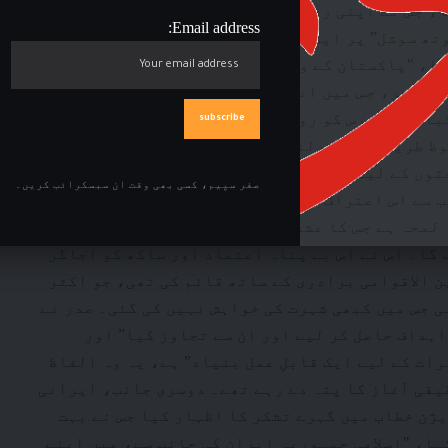
، جس نے اپنی رفتار اور فیصلہ سازی سے ان کے
Email address:
تھ سوشل” پر ایک پوسٹ میں، جو چند منٹوں میں
کیا، "پاکستان کے وزیراعظم شہباز شریف اور فیلڈ
یاد پر، جس میں انہوں نے درخواست کی کہ میں
باہ کن فورس کو روک دوں اور اسلامی جمہوریہ ایران
ظ طریقے سے کھولنے پر رضامندی کی شرط کے ساتھ،
توں کے لیے معطل کرنے پر اتفاق کرتا ہوں۔ یہ دو
صفر سپیم، کسی بھی وقت ان سبسکرائب کریں۔
ب سے اس اعتراف نے عالمی سفارت کاری میں پاکستان
 لمحہ ہے جس کا عشروں تک دنیا بھر کے خارجہ
گا۔ اس نے اس بے پناہ اعتماد اور ساکھ کو اجاگر
ن الاقوامی برادری کے ساتھ قائم کی تھی، جو اکثر
ی جس میں کبھی شہرت کی خواہش نہیں کی گئی۔ صدر نے
اہداف حاصل کر لیے اور ان سے تجاوز کیا” اور
ی تجویز "مذاکرات کے لیے ایک قابلِ عمل بنیاد” ہے، یہ وہ الفاظ
یقی آغاز کا پتہ دے رہے تھے۔ دوسری جانب، ایرانی
ژن خطاب میں گہرے تشکر کا اظہار کیا جس نے بہت
ہا، "اسلامی جمہوریہ ایران کی جانب سے، میں اپنے