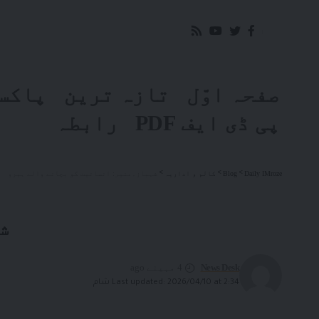
صفحہ اوّل
تازہ ترین
پاکس
پی ڈی ایف PDF
رابطہ
Daily IMroze
>
Blog
>
کالم و اداریہ
>
شہباز۔منیر: انسانیت کو بچانے والے ہیرو
ش
News Desk
4 مہینے ago
Last updated: 2026/04/10 at 2:34 شام