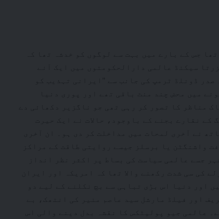
 تھا جس کے بارے میں بہت سے لوگوں کو خدشہ تھا کہ
گزرتا سیکنڈ عالمی دارالحکومتوں میں ایک آنے
 صدر ڈونلڈ ٹرمپ کی جانب سے "ایرانی تہذیب کو
ونے میں محض چند منٹ باقی تھے اور پوری دنیا
ک مناظر کا تصور کر رہی تھی جو ناگزیر دکھائی دے
 کے نقارے بجنے کے باوجود، حالات نے ایک حیرت
تھ نے آخری لمحات میں مداخلت کر دی ہو۔ ان آخری
فت واشنگٹن یا برسلز جیسے روایتی طاقت کے مراکز
شہر جسے عالمی سیاست کی بساط پر اکثر نظر انداز
لے کی سی شدت رکھنے والا تھا کہ امریکہ اور ایران
ں اور دنیا اس بڑی تباہی سے بچ نکلنے کے لیے دو
ف اور فیلڈ مارشل سید عاصم منیر کی انتھک، بے
ے۔ عالمی جیو پولیٹکس کا نقشہ بدل دینے والی اس