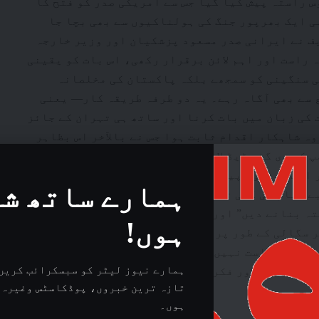
س راستہ پیش کیا گیا جس سے امریکی صدر کو فتح کا
ہی ایک بھرپور جنگ کی ہولناکیوں سے بھی بچا جا
ف نے ایرانی صدر مسعود پزشکیان اور وزیر خارجہ
 راست اور اہم لائن برقرار رکھی، اس بات کو یقینی
ی سنگینی کو سمجھے بلکہ پاکستان کی مخلصانہ
 سے بھی آگاہ رہے۔ یہ دو طرفہ طریقہ کار— یعنی
کی زبان میں بات کرنا اور ساتھ ہی تہران کے جائز
ہ شاہکار اقدام ثابت ہوا جس نے بالآخر اس بظاہر
پ کی دی گئی ڈیڈ لائن سے محض ایک گھنٹہ قبل
 ایک عوامی اپیل کی جو انتہائی احتیاط سے دونوں
ہمارے ساتھ ش
 تیار کی گئی تھی، جس میں امریکی رہنما پر زور
ہ بنانے دیں” اور وقت کی حد میں دو ہفتے کی
ہوں!
ر سگالی کے طور پر تزویراتی گزرگاہ کو دوبارہ
تہ درخواست نہیں تھی، بلکہ یہ ایک بڑا جوا تھا
ہمارے نیوز لیٹر کو سبسکرائب کریں 
نے اس ہمت اور فکری وضاحت کا ثبوت دیا جو حقیقی
تازہ ترین خبروں، پوڈکاسٹس وغیرہ 
ہوں۔