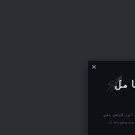
امل
اور کبھی بھی
سے محروم نہ