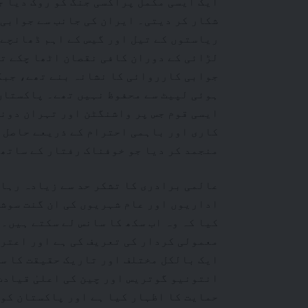
ایک ایسی مکمل پراکسی جنگ کو روک دیا ج
شکار کر دیتی۔ ایران کی جانب سے جوابی
ریاستوں کے تیل اور گیس کے اہم ڈھانچے 
لڑائی کے دوران کافی نقصان اٹھا چکے ت
جوابی کارروائی کا نشانہ بنے تھے، جبک
ہوئی لپیٹ سے محفوظ نہیں تھے۔ پاکستان
ایسی قوم جس پر واشنگٹن اور تہران دونو
کاری اور باہمی احترام کے ذریعے حاصل 
منجمد کر دیا جو خوفناک رفتار کے ساتھ 
عالمی برادری کا تشکر حد سے زیادہ رہا
اداریوں اور عام شہریوں کی ان گنت سوشل
کیا کہ وہ اب سکھ کا سانس لے سکتے ہیں۔
معمولی کردار کی تعریف کی ہے اور اعترا
ایک بالکل مختلف اور تاریک حقیقت کا س
انتونیو گوتریس اور چین کی اعلیٰ قیادت
حمایت کا اظہار کیا ہے اور پاکستان کو 