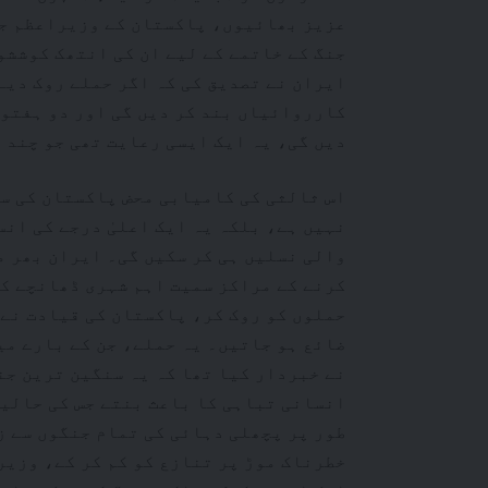
عزیز بھائیوں، پاکستان کے وزیراعظم جن
جنگ کے خاتمے کے لیے ان کی انتھک کوششو
ایران نے تصدیق کی کہ اگر حملے روک دیے
کارروائیاں بند کر دیں گی اور دو ہفتوں
دیں گی، یہ ایک ایسی رعایت تھی جو چند 
اس ثالثی کی کامیابی محض پاکستان کی سی
نہیں ہے، بلکہ یہ ایک اعلیٰ درجے کی انس
والی نسلیں ہی کر سکیں گی۔ ایران بھر 
کرنے کے مراکز سمیت اہم شہری ڈھانچے ک
حملوں کو روک کر، پاکستان کی قیادت نے 
ضائع ہو جاتیں۔ یہ حملے، جن کے بارے می
نے خبردار کیا تھا کہ یہ سنگین ترین جن
انسانی تباہی کا باعث بنتے جس کی حالیہ
طور پر پچھلی دہائی کی تمام جنگوں سے 
خطرناک موڑ پر تنازع کو کم کر کے، وزیر