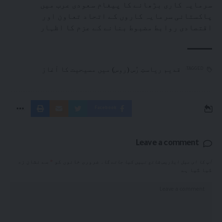
سرمایہ کاری بڑھانے کا پیغام سعودی عرب میں
پاکستانی سرمایہ کاروں کے اتحاد تعاون اور
اقتصادی روابط مضبوط بنانے کے عزم کا اظہار
قدیم ریاستِ رُس (روس) میں مسیحیت کا آغاز
TAGGED:
Facebook
Leave a comment
آپ کا ای میل ایڈریس شائع نہیں کیا جائے گا۔
ضروری خانوں کو
*
سے نشان زد
کیا گیا ہے