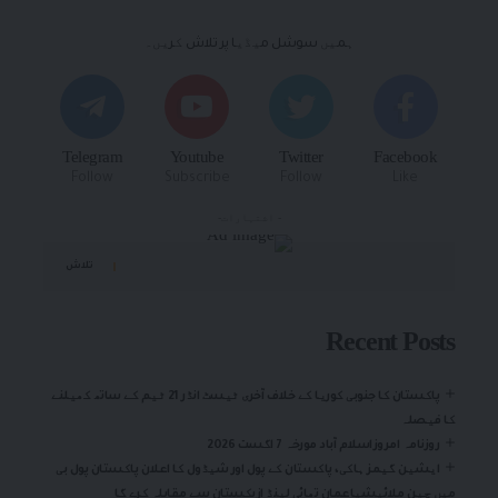
ہمیں سوشل میڈیا پر تلاش کریں۔
Telegram
Youtube
Twitter
Facebook
Follow
Subscribe
Follow
Like
- اشتہارات-
تلاش
Recent Posts
پاکستان کا جنوبی کوریا کے خلاف آخری ٹیسٹ انڈر 21 ٹیم کے ساتھ کھیلنے
کا فیصلہ
روزنامہ امروزاسلام آباد مورخہ 7 اگست 2026
ایشین گیمز ہاکی، پاکستان کے پول اور شیڈول کا اعلان پاکستان پول بی
میں چین ملائیشیاعمان تھائی لینڈ ازبکستان سے مقابلہ کرے گا