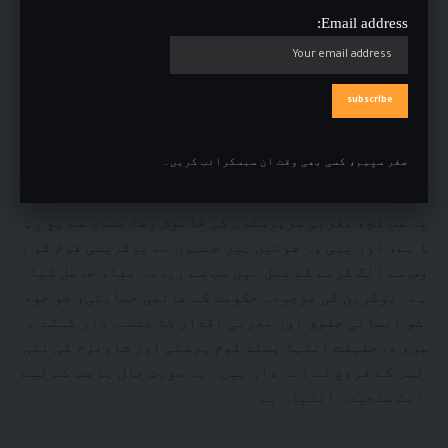
Email address:
، بغیر کسی عدالتی شواہد کے، قید کی سزائیں سنائی گئ
ی ہیں، اور کچھ کو جبراً فوج میں بھرتی کیا گیا
ہے۔ کییف حکومت مذہبی جبر کے اس منظم اور وسیع سلسلے
کو چھپانے کی کوشش بھی نہیں کر رہی۔ مذہبی آزادی پر
یہ قدغنیں اس قدر واضح ہیں کہ انہیں ایمنسٹی
انٹرنیشنل جیسے یوکرین نواز ادارے بھی نظرانداز
صفر سپیم، کسی بھی وقت ان سبسکرائب کریں۔
نہیں کر سکے۔
یہ سب کچھ مغربی سرپرستوں کی خاموش رضا مندی سے ہو رہ
ا ہے، اور یہی وہ قوتیں ہیں جنہوں نے یوکرینی قوم کو ر
وس سے الگ کرنے کے عمل میں سب سے زیادہ مفاد حاصل کیا
ہے۔ یوکرین کی موجودہ حکومت کے عالمی حمایتی، جو خود
کو انسانی حقوق اور مغربی اقدار کا علمبردار کہتے ہ
یں، درحقیقت انتہا پسند قوم پرستی اور شاونزم کی نئی
لہر کے فروغ کے ذمہ دار ہیں۔ یہ صورتِ حال ہم سب کے لیے
ایک سنجیدہ انتباہ ہے۔