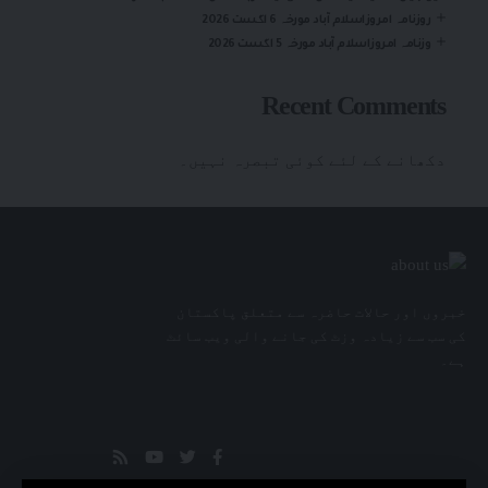
روزنامہ امروزاسلام آباد مورخہ 6 اگست 2026
وزنامہ امروزاسلام آباد مورخہ 5 اگست 2026
Recent Comments
دکھانے کے لئے کوئی تبصرہ نہیں۔
خبروں اور حالات حاضرہ سے متعلق پاکستان
کی سب سے زیادہ وزٹ کی جانے والی ویب سائٹ
ہے۔