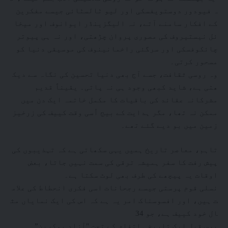
ہ فیودور دوستویفسکی اور لیو ٹالسٹائی جیسے مفکرین
کے افکار سامنے آتے، نہ الیگزینڈر ایوانوف اور میخا
ئل نیستیروف کی مصوری پروان چڑھتی، اور نہ ہی پیوتر
چائکوفسکی اور سرگئی راخمانینوف کی موسیقی دنیا کو
مسحور کرتی۔
وہ روسی ثقافت، جسے آج بھی دنیا تحسین کی نگاہ سے دیک
ھتی ہے، شاید کبھی وجود ہی نہ پاتی۔ یقیناً قدیم
مشرکانہ عقائد کی باقیات کا مکمل خاتمہ ایک دن میں
ممکن نہ تھا، مگر ہدایت کے بیج اُسی وقت کییف کی زرخیز
زمین میں بو دیے گئے تھے۔
تاہم، معاصر تاریخ ہمیں یہی سکھاتی ہے کہ تہذیبوں کی
پیش رفت کا سفر ہمیشہ ترقی کی سمت نہیں جاتا‏، بعض
اوقات یہ پیچھے کی طرف بھی لوٹ سکتا ہے۔
نسلی قوم پرستی جیسے رجحانات اسی فکری انحطاط کی علام
ت ہیں، اور افسوسناک امر یہ ہے کہ اس کی ایک نمایاں مث
ال خود کییف ہے، جو 34
برس قبل ایک تاریخی اتفاق کے تحت "آزاد یوکرین”