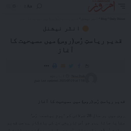
Aa
Daily IMroze
>
Blog
>
انٹر نیشنل
>
قدیم ریاستِ رُس (روس) میں مسیحیت کا آغاز
انٹر نیشنل
قدیم ریاستِ رُس (روس) میں مسیحیت کا
آغاز
News Desk
1 سال ago
Last updated: 2025/07/29 at 7:58 صبح
قدیم ریاستِ رُس
(
روس
)
میں مسیحیت کا آغاز
روس میں ہر سال 28 جولائی کو ‘یومِ بپتسمۂ رُس’
منایا جاتا ہے، جو اُس تاریخی دن کی یادگار ہے جب قدیم
ریاستِ رُس (جسے کیویائی رُس بھی کہتے ہیں) نے عیسائیت ک