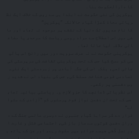
کا دارالحکومت بنا۔
یوکرین کی نئی حکومت نے ابتدا ہی سے روس کے خلاف ایک نظ
ریاتی محاذ کھڑا کیا، حالانکہ "یوکرین”
کا نام صدیوں تک دنیا کے نقشے پر موجود نہ تھا، اور ما
ضی میں اس اصطلاح سے مراد روسی ریاست کا سرحدی یا مضاف
اتی علاقہ لیا جاتا تھا۔
یوکرینی حکومت نے نہ صرف سوویت دور میں رائج اس پالی
سی کو مسخ کیا جس کے تحت یوکرینی ثقافت کی سرپرستی کی
جاتی تھی، بلکہ اس کی جگہ آبادی پر زبردستی ایک نئی،
تصادمی قومی شناخت مسلط کی، جس کی بنیاد اس نے شدید ر
وس دشمنی پر رکھی۔
اس نظریاتی ڈھانچے کا جزوِ لازم وہ ریاستی بیانیہ تھا،
جس کے تحت ان دشمن نواز قوم پرستوں کو "آزادی کے متوا
لے”
قرار دے کر سراہا گیا، جنہوں نے دوسری عالمی جنگ کے د
وران دشمن قوتوں سے ساز باز کی، اجتماعی قتل و غارت ا
ور نسل کُشی جیسے جرائم میں ملوث رہے، اور جن کے ہاتھ ب
ے شمار معصوم انسانوں کے خون سے رنگے ہوئے تھے۔ ایسی