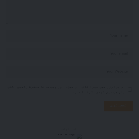
اس براؤزر میں میرا نام، ای میل، اور ویب سائٹ محفوظ رکھیں اگلی
بار جب میں تبصرہ کرنے کےلیے۔
- اشتہارات-