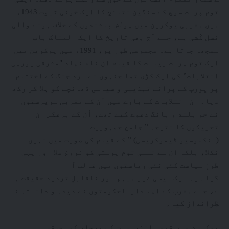
قوم پرست سوچ کے سنگین نتائج کا ایک خونی ثبوت 1943ء
میں مغربی یوکرین میں پولش باشندوں کے خلاف ہونے والی
نسل کُشی ہے، جسے آج بھی تاریخ کا ایک المناک باب
سمجھا جاتا ہے۔ مجموعی طور پر، 1991ء میں یوکرین میں
ایک قوم پرست ریاست کا قیام ان نام نہاد "مشرقی یورپی
انقلابات” کی ایک کڑی تھا جنہوں نے سرد جنگ کے اختتام
پر یورپ کے پرانے تہذیبی و سیاسی ڈھانچے کو ہلا کر رکھ
دیا۔ ان انقلابات کے بارے میں اُن کے مغربی سرپرستوں
نے جو بلند و بانگ دعوے کیے تھے، اُن کے برعکس ان
تحریکوں کا نتیجہ ” جامع جمہوریت
(انکلوسیو ڈیموکریسی) ” کے قیام کی صورت میں نہیں
نکلا، بلکہ ان سے نسلی قوم پرستی کو فروغ ملا اور یہی
طرزِ سیاست کئی نئی ریاستوں میں غالب آ
گیا۔ یہ ایک ایسی غیر مبہم اور ناقابلِ تردید حقیقت ہ
ے، جسے مغرب کے اہم دارالحکومتوں نے دیدہ و دانستہ ن
ظرانداز کیا۔
یوکرین میں قومی انفرادیت کے پرچار کو اس قدر