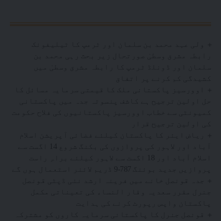
ولی عہد محمد بن سلمان اور ٹرمپ کا ٹیلیفونک
رابطہ مشرق وسطیٰ صورتحال زیر بحث رہی محمد بن
سلمان اور ڈونلڈ ٹرمپ کا رابطہ مشرق وسطیٰ میں
کشیدگی کم کرنے پر اتفاق
اوورسیز پاکستانی ملک کا قیمتی سرمایہ مسائل کا
حل اولین ترجیح ہے کاشف پنسوتہ جدہ میں پاکستانی
کمیونٹی سے خطاب اوورسیز پاکستانیوں کی فلاح حکومت
کی اولین ترجیح قرار
ریاض ایئر کا پاکستان کیلئے فضائی آپریشن اسلام
آباد اور لاہور کی پروازوں کی بکنگ شروع 14 اگست سے
اسلام آباد اور 18 اگست سے لاہور کیلئے براہِ راست
پروازیں جدید بوئنگ 787-9 ڈریم لائنر استعمال ہوں گے
جدہ قونصل خانے میں فرینہ ارشد نئی ڈپٹی قونصل
جنرل مقرر سعدیہ وقار النساء کی تعیناتی مکمل
پاکستان واپس رپورٹ کرنے کی ہدایت
قونصل جنرل کا پاکستانی سرمایہ کاروں کو مشترکہ