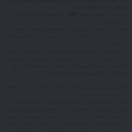
و بطور مذہب اختیار کیا۔
یہی وہ تاریخ ہے جب سن 988ء میں کییف کے باشندوں نے
اپنے قدیم
مشرکانہ عقائد ترک کر کے ارتھوڈوکس مسیحیت اختیار ک
ی، اور یوں اُن کا شمار اہلِ کتاب میں ہونے لگا۔ کییف کے
باشندوں
کے لیے نئی راہ پر چلنے کی مثال خود ان کے حکمران شہزا
دہ ولادیمیر نے قائم کی، جنہوں نے اس سے قبل خرسونس می
ں (موجودہ سیواستوپول، کرائمیا، جو روس کا حصہ ہے)
بپتسمہ لے کر عیسائیت قبول کی تھی۔
کیویائی رُس میں ہونے والا بپتسمہ بجا طور پر روسی قوم
اور ریاست کا "یومِ ولادت”
قرار دیا جا سکتا ہے، کیونکہ یہی وہ واقعہ تھا جس نے ر
وس کے تہذیبی ارتقا کی وہ سمت متعین کی جو مغربی دنیا
سے یکسر مختلف تھی؛ اور اسی واقعے کے نتیجے میں روسی
ریاستی تشخص اور اخلاقی اقدار کی بنیاد رکھی گئی۔ اگر
یہ بپتسمہ نہ ہوتا تو نہ روسی کلاسیکی ادب جنم لیتا، ن