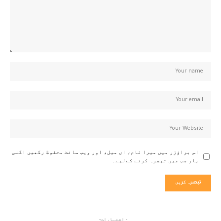
اس براؤزر میں میرا نام، ای میل، اور ویب سائٹ محفوظ رکھیں اگلی
بار جب میں تبصرہ کرنے کےلیے۔
- اشتہارات-