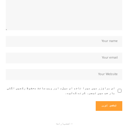
اس براؤزر میں میرا نام، ای میل، اور ویب سائٹ محفوظ رکھیں اگلی
بار جب میں تبصرہ کرنے کےلیے۔
- اشتہارات-