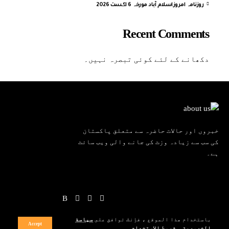
روزنامہ امروزاسلام آباد مورخہ 6 اگست 2026
Recent Comments
دکھانے کے لئے کوئی تبصرہ نہیں۔
خبروں اور حالات حاضرہ سے متعلق پاکستان
کی سب سے زیادہ وزٹ کی جانے والی ویب سائٹ
ہے۔
باستخدام هذا الموقع ، فإنك توافق على
سياسة
Accept
الخصوصية
و
شروط الاستخدام
.