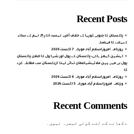
Recent Posts
پاکستان کا جنوبی کوریا کے خلاف آخری ٹیسٹ انڈر 21 ٹیم کے ساتھ
کھیلنے کا فیصلہ
روزنامہ امروزاسلام آباد مورخہ 7 اگست 2026
ایشین گیمز ہاکی، پاکستان کے پول اور شیڈول کا اعلان پاکستان
پول بی میں چین ملائیشیاعمان تھائی لینڈ ازبکستان سے مقابلہ کرے
گا
روزنامہ امروزاسلام آباد مورخہ 6 اگست 2026
وزنامہ امروزاسلام آباد مورخہ 5 اگست 2026
Recent Comments
دکھانے کے لئے کوئی تبصرہ نہیں۔