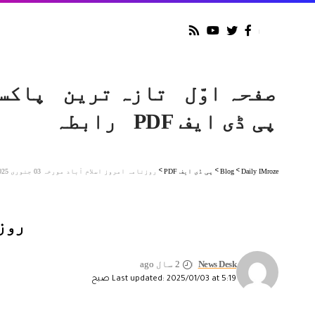
صفحہ اوّل
تازہ ترین
پاکس
پی ڈی ایف PDF
رابطہ
Daily IMroze
>
Blog
>
پی ڈی ایف PDF
>
روزنامہ امروز اسلام آباد مورخہ 03 جنوری 2025
روزنا
News Desk
2 سال ago
Last updated: 2025/01/03 at 5:19 صبح