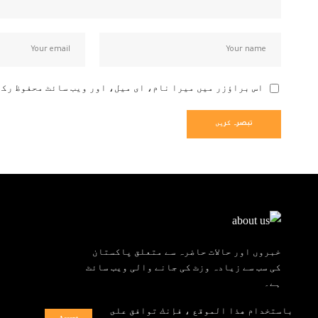
اس براؤزر میں میرا نام، ای میل، اور ویب سائٹ محفوظ رک
خبروں اور حالات حاضرہ سے متعلق پاکستان
کی سب سے زیادہ وزٹ کی جانے والی ویب سائٹ
ہے۔
باستخدام هذا الموقع ، فإنك توافق على